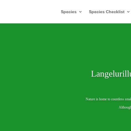
Species
Species Checklist
Langeluril
Nature is home to countless smal
Although