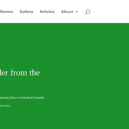
Stories
Gallery
Articles
About
er from the
e among these overlooked animals.
scover...