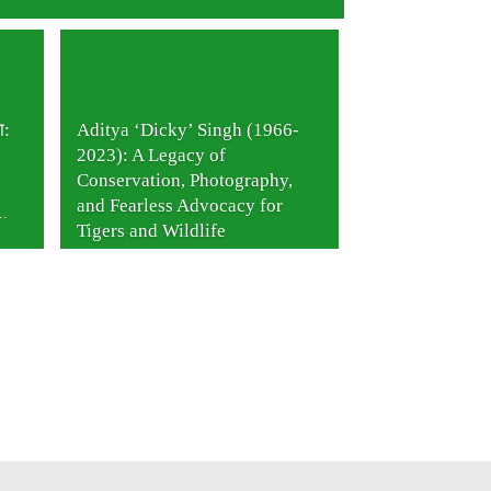
ा:
Aditya ‘Dicky’ Singh (1966-
2023): A Legacy of
Conservation, Photography,
and Fearless Advocacy for
..
Tigers and Wildlife
[button...