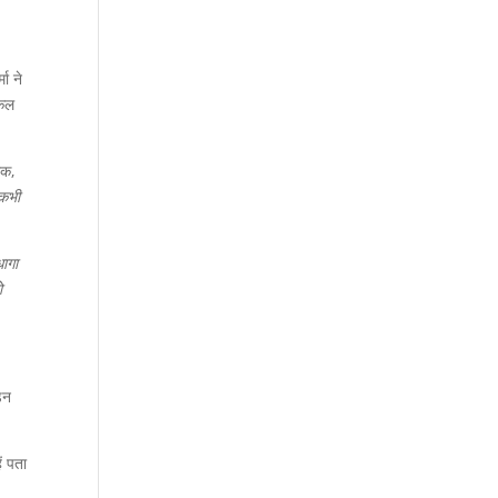
मा ने
िकल
िक,
 कभी
धागा
ो
ंडन
ं पता