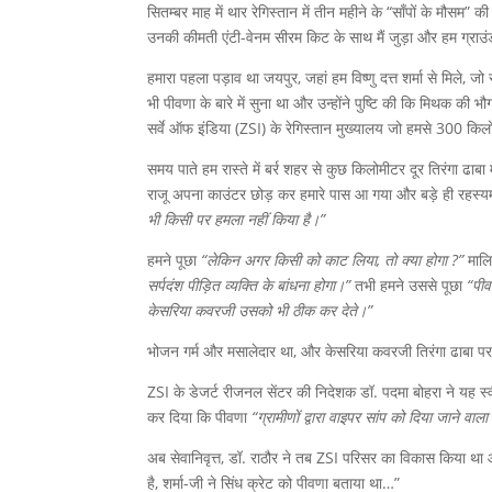
सितम्बर माह में थार रेगिस्तान में तीन महीने के “साँपों के मौसम”
उनकी कीमती एंटी-वेनम सीरम किट के साथ मैं जुड़ा और हम ग्रा
हमारा पहला पड़ाव था जयपुर, जहां हम विष्णु दत्त शर्मा से मिले, जो
भी पीवणा के बारे में सुना था और उन्होंने पुष्टि की कि मिथक की भ
सर्वे ऑफ इंडिया (ZSI) के रेगिस्तान मुख्यालय जो हमसे 300 कि
समय पाते हम रास्ते में बर्र शहर से कुछ किलोमीटर दूर तिरंगा ढाब
राजू अपना काउंटर छोड़ कर हमारे पास आ गया और बड़े ही रहस्य
भी किसी पर हमला नहीं किया है।”
हमने पूछा
“लेकिन अगर किसी को काट लिया, तो क्या होगा ?”
माल
सर्पदंश पीड़ित व्यक्ति के बांधना होगा।”
तभी हमने उससे पूछा
“पीवण
केसरिया कवरजी उसको भी ठीक कर देते।”
भोजन गर्म और मसालेदार था, और केसरिया कवरजी तिरंगा ढाबा पर 
ZSI के डेजर्ट रीजनल सेंटर की निदेशक डॉ. पदमा बोहरा ने यह स्वी
कर दिया कि पीवणा
“ग्रामीणों द्वारा वाइपर सांप को दिया जाने वाल
अब सेवानिवृत्त, डॉ. राठौर ने तब ZSI परिसर का विकास किया था और व
है, शर्मा-जी ने सिंध क्रेट को पीवणा बताया था…”