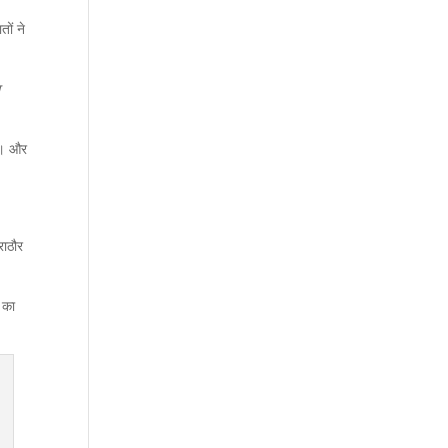
तों ने
स
है। और
राठौर
 का