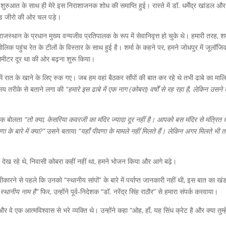
 की शुरुआत के साथ ही मेरे इस निराशाजनक शोध की समाप्ति हुई। रास्ते में डॉ. धर्मेंद्र खांडल और
उंड जीरो की ओर चल पड़े।
 राजस्थान के प्रधान मुख्य वन्यजीव प्रतिपालक के रूप में सेवानिवृत्त हो चुके थे। हमारी तरह, शर्
ौगोलिक पहुंच रेत के टीलों के विस्तार के साथ हुई है। शर्मा के कहने पर, हमने जोधपुर में जूलॉज
लोमीटर दूर था की ओर बढ़ना शुरू किया।
ा में रात के खाने के लिए रुक गए। जब हम वहां बैठकर साँपों की बात कर रहे थे तभी ढाबे का माल
मय तरीके से बताने लगा की
“हमारे इस ढाबे में एक नाग (कोबरा) वर्षों से रह रहा है, लेकिन उसने
िक बोलता
“तो क्या, केसरिया कवरजी का मंदिर ज्यादा दूर नहीं है। आपको बस मंदिर से मंत्रित 
ा के बारे में क्या?”
उसने बताया
“यहाँ पीवणा के मामले नहीं मिलते हैं। लेकिन अगर मिलते भी त
देख रहे थे, निवासी कोबरा कहीं नहीं था, हमने भोजन किया और आगे बढ़े।
कारने से पहले कि उनको “स्थानीय सांपों” के बारे में पर्याप्त जानकारी नहीं थी, इस बात का ख
ा स्थानीय नाम है”
फिर, उन्होंने पूर्व-निदेशक “डॉ. नरेंद्र सिंह राठौर” से हमारा संपर्क करवाया।
े एक आत्मविश्वास से भरे व्यक्ति थे। उन्होंने कहा “ओह, हाँ, यह सिंध क्रेट है और क्या तुम्हे