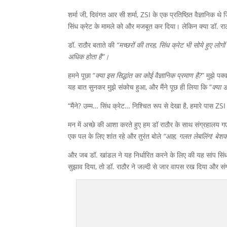
शर्मा जी, दिवंगत आर सी शर्मा, ZSI के एक प्रतिष्ठित वैज्ञानिक थे
सिंध क्रेट के मामले को और मजबूत कर दिया। लेकिन क्या डॉ. राठौ
डॉ. राठौर बताते की
“मच्छरों की तरह, सिंध क्रेट भी सोये हुए लोग
अधिक होता है”।
हमने पूछा “
क्या इस सिद्धांत का कोई वैज्ञानिक प्रमाण है?
” मुझे पक
यह बात सुनकर मुझे संकोच हुआ, और मैंने पूछ ही लिया कि “
क्या ड
“मैंने? उम्म… सिंध क्रेट… निश्चित रूप से देखा है, हमारे पास ZSI स
मन में अच्छे की आशा करते हुए हम डॉ राठौर के साथ संग्रहालय ग
एक पल के लिए शांत रहे और तुरंत बोले
“आह, गलत लेबलिंग! बेशक, 
और जब डॉ. खांडल ने यह निर्धारित करने के लिए की यह सांप सिंध
सुझाव दिया, तो डॉ. राठौर ने जल्दी से जार वापस रख दिया और सं