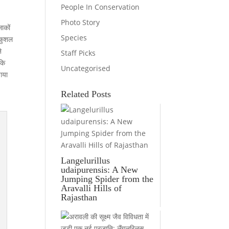
People In Conservation
Photo Story
ाकों
Species
ं कुशल
े
Staff Picks
 कि
Uncategorised
गया
Related Posts
Langelurillus
udaipurensis: A New
Jumping Spider from the
Aravalli Hills of
Rajasthan