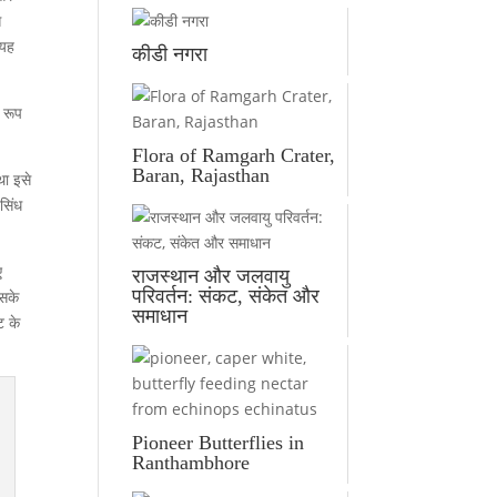
स
 यह
कीडी नगरा
 रूप
Flora of Ramgarh Crater,
Baran, Rajasthan
था इसे
सिंध
ए
राजस्थान और जलवायु
परिवर्तन: संकट, संकेत और
िसके
समाधान
ट के
Pioneer Butterflies in
Ranthambhore