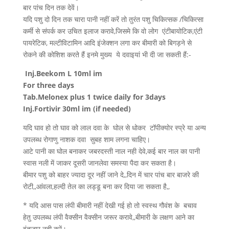
बार पांच दिन तक देवें।
यदि पशु दो दिन तक चारा पानी नहीं करें तो तुरंत पशु चिकित्सक /चिकित्सा
कर्मी से संपर्क कर उचित इलाज करावे,जिसमे कि वो लोग एंटीबायोटिक,एंटी
पायरेटिक, मल्टीविटामिन आदि इंजेक्शन लगा कर बीमारी को बिगड़ने से
रोकने की कोशिश करते हैं इनमे मुख्य ये दवाइयां भी दी जा सकती हैं:-
Inj.Beekom L 10ml im
For three days
Tab.Melonex plus 1 twice daily for 3days
Inj.Fortivir 30ml im (if needed)
यदि घाव हो तो घाव को लाल दवा के घोल से धोकर टॉपीक्योर स्प्रे या अन्य
उपलब्ध रोगाणु नाशक दवा सुबह शाम लगना चाहिए।
आटे पानी का घोल बनाकर जबरदस्ती नाल नही देवे,कई बार नाल का पानी
स्वास नली में जाकर दूसरी जानलेवा समस्या पैदा कर सकता है।
बीमार पशु को बाहर ज्यादा दूर नहीं जाने दे,,दिन में चार पांच बार बाजरे की
रोटी,,आंवला,हल्दी तेल का लड्डू बना कर दिया जा सकता है,,
* यदि आस पास लंपी बीमारी नहीं देखी गई हो तो स्वस्थ गौवंश के बचाव
हेतु उपलब्ध लंपी वैक्सीन वैक्सीन जरूर करावे,,बीमारी के लक्षण आने का
इंतजार नही करें।