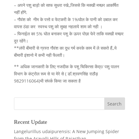
– अपने पशु बाड़ो को साफ सुधरा रखे,,जिससे कि मक्खी मच्छर आकर्षित
नहीं होंगे.
– गौवंश को नीम के पत्तो व फेटकरी के 1%घोल के पानी को उबाल कर
वापस ठंडा कर स्वस्थ पशु को सुबह नहलाये शाम को नही ।
– फिनाईल का 5% घोल बनाकर पशु के ऊपर पोछा फेरे ताकि मक्खी मच्छर
दूर रहेंगे।
**लंपी बीमारी से ग्रस्त गौवंश का दूध गर्म करके काम में ले सकते हैं,,ये
बीमारी इंशानो में कभी नही फैलती।
** अधिक जानकारी के लिए नजदीक के पशु चिकित्सा केंद्र/ पशु पालन
विभाग के कंट्रोल रूम से या मेरे से ( डॉ.श्रवणसिंह राठौड़
9829116064)भी संपर्क किया जा सकता है
Recent Update
Langelurillus udaipurensis: A New Jumping Spider
from the Aravalli Hills of Rajasthan