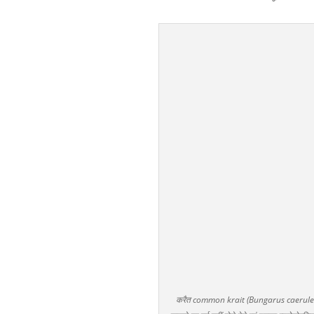
करैत common krait (Bungarus caeruleus) : 