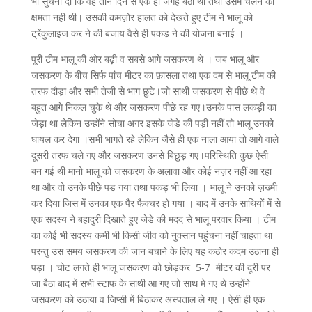
भी सुचना दी कि वह तीन दिन से एक ही जगह बैठा था तथा उसमे चलने की
क्षमता नही थी। उसकी कमज़ोर हालत को देखते हुए टीम ने भालू को
ट्रेंकुलाइज कर ने की बजाय वैसे ही पकड़ ने की योजना बनाई ।
पूरी टीम भालू की ओर बढ़ी व सबसे आगे जसकरण थे । जब भालू और
जसकरण के बीच सिर्फ पांच मीटर का फ़ासला तथा एक दम से भालू टीम की
तरफ दौड़ा और सभी तेजी से भाग छुटे।जो साथी जसकरण से पीछे थे वे
बहुत आगे निकल चुके थे और जसकरण पीछे रह गए।उनके पास लकड़ी का
जेड़ा था लेकिन उन्होंने सोचा अगर इसके जेडे की पड़ी नहीं तो भालू उनको
घायल कर देगा ।सभी भागते रहे लेकिन जैसे ही एक नाला आया तो आगे वाले
दूसरी तरफ चले गए और जसकरण उनसे बिछुड़ गए।परिस्थिति कुछ ऐसी
बन गई थी मानो भालू को जसकरण के अलावा और कोई नज़र नहीं आ रहा
था और वो उनके पीछे पड गया तथा पकड़ भी लिया । भालू ने उनको ज़ख्मी
कर दिया जिस में उनका एक पैर फैक्चर हो गया । बाद में उनके साथियों में से
एक सदस्य ने बहादुरी दिखाते हुए जेडे की मदद से भालू परवार किया । टीम
का कोई भी सदस्य कभी भी किसी जीव को नुक्सान पहुंचना नहीं चाहता था
परन्तु उस समय जसकरण की जान बचाने के लिए यह कठोर कदम उठाना ही
पड़ा । चोट लगते ही भालू जसकरण को छोड़कर 5-7 मीटर की दूरी पर
जा बैठा बाद में सभी स्टाफ के साथी आ गए जो साथ मे गए थे उन्होंने
जसकरण को उठाया व जिप्सी में बिठाकर अस्पताल ले गए । ऐसी ही एक