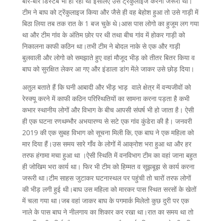
बार-बार डिस्टर्ब भी हो रहा था इसलिए उसे ट्रेंकुलाइज करना जरूरी था।
टीम ने बाघ को ट्रेंकुलाइज किया और जैसे ही वह बेहोश हुआ तो उसे गाड़ी में
बिठा लिया तब तक रात के 1 बज चुके थे।आस पास लोगो का हुजूम लग गया
था और टीम गांव के अंतिम छोर पर थी तथा बीच गांव में होकर गाड़ी को
निकालना काफी कठिन था।तभी टीम ने बोदल नाके से एक और गाड़ी
बुलवाली और लोगो को समझाते हुए वहां मौजूद भीड़ को तीतर बितर किया व
बाघ को सुरक्षित लेकर आ गए और इंडाला डांग मेंले जाकर उसे छोड़ दिया।
अतुल बताते हैं कि घनी आबादी और भीड़ भाड़ वाले क्षेत्र में वन्यजीवों को
रेस्क्यू करने में काफी कठिन परिस्थितियों का सामना करना पड़ता है कभी
कभार स्थानीय लोगों और विभाग के बीच आपसी संघर्ष भी हो जाता है। ऐसी
ही एक घटना रणथम्भौर अभयारण्य से सटे एक गांव कुंडेरा की है। जनवरी
2019 की एक सुबह विभाग को सूचना मिली कि, एक बाघ ने एक महिला को
मार दिया हैं।उस समय सारे गाँव के लोगों में आक्रोश भरा हुआ था और हर
तरफ हंगामा मचा हुआ था ।ऐसी स्थिति में वनविभाग टीम का वहां जाना बहुत
ही जोखिम भरा कार्य था। फिर भी टीम को हिम्मत व सूझबूझ से कार्य करना
जरूरी था।टीम साहस जुटाकर घटनास्थल पर पहुंची तो चारों तरफ लोगों
की भीड़ लगी हुई थी।बाघ उस महिला को मारकर पास स्थित सरसों के खेतों
में चला गया था।जब वहां जाकर बाघ के पगमार्क मिलेतो कुछ दुरी पर एक
नाले के पास बाघ ने नीलगाय का शिकार कर रखा था।रात का समय था तो