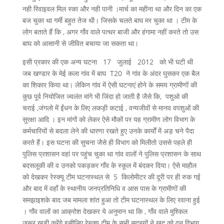
नही रिवाइवल मिल स्का और नही पानी ।मार्च का महीना था और दिन का एक
बज चुका था गर्मी बहुत तेज थी। जिसके चलते बाघ मर चुका था । टीम के
लोग बताते हैं कि , अगर गाँव वाले पत्थर बाजी और हंगामा नहीं करते तो उस
बाघ को आसानी से जीवित बचाया जा सकता था।
इसी प्रकार की एक अन्य घटना 17 जुलाई 2012 को भी घटी थी
जब खण्डार के मेई कला गांव में बाघ T20 ने गांव के अंदर घुसकर एक बैल
का शिकार किया था। लेकिन गांव में ऐसी घटनाएं होने के समय ग्रामीणों की
कुछ पूर्व नियोजित ज्वलंत मांगे भी जिंदा हो जाती है जैसे कि, पशुओ की
चराई ,जंगलो में ईंधन के लिए लकड़ी कटाई , वन्यजीवों से मानव वपशुओं की
सुरक्षा आदि । इन मांगों को लेकर ऐसे मौकों पर यह ग्रामीण लोग विभाग के
कर्मचारियों से बदला लेने की धारणा रखते हुए उनके कार्यों में अड़ चने पैदा
करते हैं। इस घटना की सुचना जैसे ही विभाग को मिलीतो उससे पहले ही
पुलिस प्रशासन वहां पर पहुंच चुका था गांव वालों ने पुलिस प्रशासन के साथ
बदसलूकी की व उनको पकड़कर गाँव के स्कूल में बंदकर दिया। ऐसे माहौल
को देखकर रेस्क्यू टीम घटनास्थल से 5 किलोमीटर की दूरी पर ही रुक गई
और बाद में वहाँ के स्थानीय जनप्रतिनिधि व आस पास के ग्रामीणों की
समझाइशके बाद जब मामला शांत हुआ तो टीम घटनास्थल के लिए रवाना हुई
। गाँव वालों का आक्रोश देखकर ये अनुमान था कि , गाँव वाले मुश्किल
जरूर खड़ी करेंगे इसीलिए रेस्क्यू टीम के सभी सदस्यों ने खुद को वन विभाग