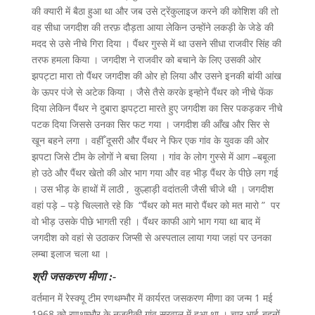
की क्यारी में बैठा हुआ था और जब उसे ट्रेंकुलाइज करने की कोशिश की तो
वह सीधा जगदीश की तरफ़ दौड़ता आया लेकिन उन्होंने लकड़ी के जेडे की
मदद से उसे नीचे गिरा दिया । पैंथर गुस्से में था उसने सीधा राजवीर सिंह की
तरफ हमला किया । जगदीश ने राजवीर को बचाने के लिए उसकी ओर
झपट्टा मारा तो पैंथर जगदीश की ओर हो लिया और उसने इनकी बांयी आंख
के ऊपर पंजे से अटेक किया । जैसे तैसे करके इन्होने पैंथर को नीचे फेंक
दिया लेकिन पैंथर ने दुबारा झपट्टा मारते हुए जगदीश का सिर पकड़कर नीचे
पटक दिया जिससे उनका सिर फट गया । जगदीश की आँख और सिर से
खून बहने लगा । वहीँ दूसरी और पैंथर ने फिर एक गांव के युवक की ओर
झपटा जिसे टीम के लोगों ने बचा लिया । गांव के लोग गुस्से में आग –बबूला
हो उठे और पैंथर खेतो की ओर भाग गया और वह भीड़ पैंथर के पीछे लग गई
। उस भीड़ के हाथों में लाठी , कुल्हाड़ी वदांतली जैसी चीजे थी । जगदीश
वहां पड़े – पड़े चिल्लाते रहे कि “पैंथर को मत मारो पैंथर को मत मारो ” पर
वो भीड़ उसके पीछे भागती रही । पैंथर काफी आगे भाग गया था बाद में
जगदीश को वहां से उठाकर जिप्सी से अस्पताल लाया गया जहां पर उनका
लम्बा इलाज चला था ।
श्री जसकरण मीणा :-
वर्तमान में रेस्क्यू टीम रणथम्भौर में कार्यरत जसकरण मीणा का जन्म 1 मई
1968 को रणथम्भौर के नज़दीकी गांव सूरवाल में हुआ था । चार भाई-बहनों