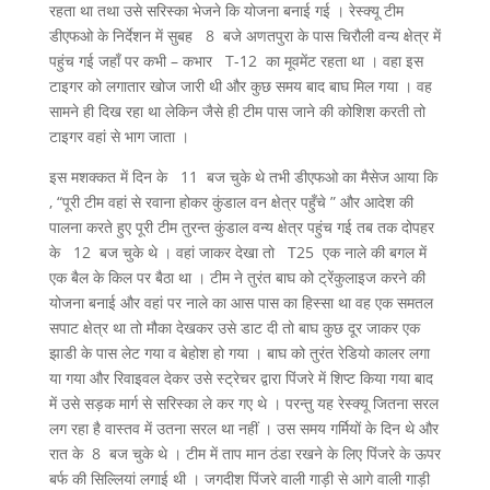
रहता था तथा उसे सरिस्का भेजने कि योजना बनाई गई । रेस्क्यू टीम
डीएफओ के निर्देशन में सुबह 8 बजे अणतपुरा के पास चिरौली वन्य क्षेत्र में
पहुंच गई जहाँ पर कभी – कभार T-12 का मूवमेंट रहता था । वहा इस
टाइगर को लगातार खोज जारी थी और कुछ समय बाद बाघ मिल गया । वह
सामने ही दिख रहा था लेकिन जैसे ही टीम पास जाने की कोशिश करती तो
टाइगर वहां से भाग जाता ।
इस मशक्कत में दिन के 11 बज चुके थे तभी डीएफओ का मैसेज आया कि
, “पूरी टीम वहां से रवाना होकर कुंडाल वन क्षेत्र पहुँचे ” और आदेश की
पालना करते हुए पूरी टीम तुरन्त कुंडाल वन्य क्षेत्र पहुंच गई तब तक दोपहर
के 12 बज चुके थे । वहां जाकर देखा तो T25 एक नाले की बगल में
एक बैल के किल पर बैठा था । टीम ने तुरंत बाघ को ट्रेंकुलाइज करने की
योजना बनाई और वहां पर नाले का आस पास का हिस्सा था वह एक समतल
सपाट क्षेत्र था तो मौका देखकर उसे डाट दी तो बाघ कुछ दूर जाकर एक
झाडी के पास लेट गया व बेहोश हो गया । बाघ को तुरंत रेडियो कालर लगा
या गया और रिवाइवल देकर उसे स्ट्रेचर द्वारा पिंजरे में शिप्ट किया गया बाद
में उसे सड़क मार्ग से सरिस्का ले कर गए थे । परन्तु यह रेस्क्यू जितना सरल
लग रहा है वास्तव में उतना सरल था नहीं । उस समय गर्मियों के दिन थे और
रात के 8 बज चुके थे । टीम में ताप मान ठंडा रखने के लिए पिंजरे के ऊपर
बर्फ की सिल्लियां लगाई थी । जगदीश पिंजरे वाली गाड़ी से आगे वाली गाड़ी