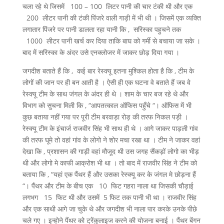
चला रहे थे जिसमें 100 – 100 लिटर पानी की चार टंकी थी और एक
200 लीटर पानी की टंकी पिंजरे वाली गाड़ी में भी थी । जिसमें एक व्यक्ति
लगातार पिंजरे पर पानी डालता रहा यानी कि , सरिस्का पहुचने तक
1000 लीटर पानी खर्च कर दिया ताकि बाघ को गर्मी से बचाया जा सके ।
बाद में सरिस्का के अंदर उसे एनक्लोजर में जाकर छोड़ दिया गया ।
जगदीश बताते हैं कि , कई बार रेस्क्यू इतना मुश्किल होता है कि , टीम के
लोगों की जान पर ही बन आती है । ऐसी ही एक घटना वे बताते हैं जब वे
रेस्क्यू टीम के साथ जंगल के अंदर ही थे । शाम के चार बज रहे थे और
विभाग को सुचना मिली कि , “आपतत्काल ऑफिस पहुँचे “। ऑफिस में भी
कुछ बताया नहीं गया पर पूरी टीम बरवाड़ा रोड़ की तरफ निकल पड़ी ।
रेस्क्यू टीम के इंचार्ज राजवीर सिंह भी साथ ही थे । आगे जाकर पाड़ली गांव
की तरफ घूमे तो वहां गांव के लोगो ने शोर मचा रखा था । टीम ने जाकर वहां
देखा कि , प्रशासन की गाड़ी वहां मौजूद थी उस जगह सैंकड़ों लोगो का भीड़
थी और लोगो मे काफी आक्रोश भी था । तो बाद में राजवीर सिंह ने टीम को
बताया कि , “यहां एक पैंथर हैं और उसका रेस्क्यू कर के जंगल मे छोड़ना हैं
“। पैंथर और टीम के बीच एक 10 फिट गहरा नाला था जिसकी चौड़ाई
लगभग 15 फिट थी और उसमें 5 फिट तक पानी भी था । राजवीर सिंह
और एक साथी आगे जा चुके थे और जगदीश भी नाला पार करके उनके पीछे
चले गए । इन्होने पैंथर को ट्रेंकुलाइज करने की योजना बनाई । पैंथर बेंगन