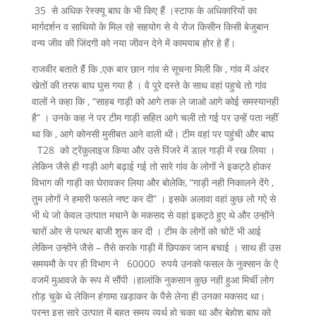
35 से अधिक रेस्क्यू बाघ के भी किए हैं ।स्टाफ के अधिकारियों का
मार्गदर्शन व साथियो के मिल रहे सहयोग से ये रोज किसीन किसी बेजुबान
वन्य जीव की जिंदगी को नया जीवन देने में कामयाब होर हे हैं।
राजवीर बताते हैं कि ,एक बार छान गांव से सूचना मिली कि , गांव में अंदर
खेतों की तरफ बाघ घुस गया है । वे पूरे दस्ते के साथ वहां पहुचे तो गांव
वालों ने कहा कि , “साहब गाड़ी को आगे तक ले जाओ आगे कोई समस्यानही
है” । उनके कह ने पर टीम गाड़ी सहित आगे चली तो गई पर उन्हें पता नहीं
था कि , आगे कोनसी मुसीबत आने वाली थी। टीम वहां पर पहुंची और बाघ
T28 को ट्रेंकुलाइज किया और उसे पिंजरे में डाल गाड़ी में रख लिया ।
लेकिन जैसे ही गाड़ी आगे बढ़ाई गई तो सारे गांव के लोगों ने इकट्ठे होकर
विभाग की गाड़ी का घेरावकर लिया और बोलेकि, “गाड़ी नही निकालने देंगे ,
तुम लोगों ने हमारी फसले नष्ट कर दी” । इसके अलावा वहां कुछ लो गऐ से
भी थे जो केवल उत्पात मचाने के मकसद से वहां इकट्ठे हुए थे और उन्होंने
चारों ओर से पत्थर बाजी शुरू कर दी । टीम के लोगों को चोटें भी आई
लेकिन उन्होंने जैसे – तैसे करके गाड़ी में छिपकर जान बचाई । साथ ही उस
समयमौ के पर ही विभाग ने 60000 रुपये उनको फसल के नुक्सान के ऐ
वजमें मुआवजे के रूप में सौंपी ।हालांकि नुकसान कुछ नही हुआ मिर्ची लोग
तोड़ चुके थे लेकिन हंगामा खड़ाकर के पैसे लेना ही उनका मकसद था।
परन्तु इस सारे उत्पात में बहुत समय व्यर्थ हो चूका था और बेहोश बाघ को