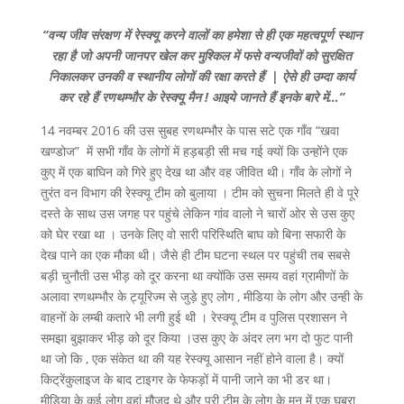
“वन्य
जीव
संरक्षण
में
रेस्क्यू
करने
वालों
का
हमेशा
से
ही
एक
महत्वपूर्ण
स्थान
रहा
है
जो
अपनी
जानपर
खेल
कर
मुश्किल
में
फसे
वन्यजीवों
को
सुरक्षित
निकालकर
उनकी
व
स्थानीय
लोगों
की
रक्षा
करते
हैं
|
ऐसे
ही
उम्दा कार्य
कर
रहे
हैं
रणथम्भौर
के
रेस्क्यू
मैन
!
आइये
जानते
हैं
इनके
बारे
में
…”
14 नवम्बर 2016 की उस सुबह रणथम्भौर के पास सटे एक गाँव “खवा
खण्डोज” में सभी गाँव के लोगों में हड़बड़ी सी मच गई क्यों कि उन्होंने एक
कुए में एक बाघिन को गिरे हुए देख था और वह जीवित थी। गाँव के लोगों ने
तुरंत वन विभाग की रेस्क्यू टीम को बुलाया । टीम को सुचना मिलते ही वे पूरे
दस्ते के साथ उस जगह पर पहुंचे लेकिन गांव वालो ने चारों ओर से उस कुए
को घेर रखा था । उनके लिए वो सारी परिस्थिति बाघ को बिना सफारी के
देख पाने का एक मौका थी। जैसे ही टीम घटना स्थल पर पहुंची तब सबसे
बड़ी चुनौती उस भीड़ को दूर करना था क्योंकि उस समय वहां ग्रामीणों के
अलावा रणथम्भौर के ट्यूरिज्म से जुड़े हुए लोग , मीडिया के लोग और उन्ही के
वाहनों के लम्बी कतारे भी लगी हुई थी । रेस्क्यू टीम व पुलिस प्रशासन ने
समझा बुझाकर भीड़ को दूर किया ।उस कुए के अंदर लग भग दो फुट पानी
था जो कि , एक संकेत था की यह रेस्क्यू आसान नहीं होने वाला है। क्यों
किट्रेंकुलाइज के बाद टाइगर के फेफड़ों में पानी जाने का भी डर था।
मीडिया के कई लोग वहां मौजूद थे और पूरी टीम के लोग के मन में एक घबरा