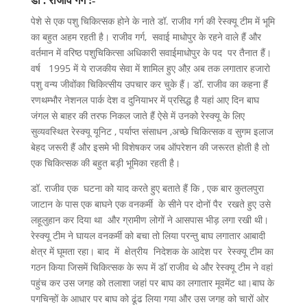
डॉ .
राजीव
गर्ग
:-
पेशे से एक पशु चिकित्सक होने के नाते डॉ. राजीव गर्ग की रेस्क्यू टीम में भूमि
का बहुत अहम रहती है। राजीव गर्ग, सवाई माधोपुर के रहने वाले हैं और
वर्तमान में वरिष्ठ पशुचिकित्सा अधिकारी सवाईमाधोपुर के पद पर तैनात हैं।
वर्ष 1995 में ये राजकीय सेवा में शामिल हुए औऱ अब तक लगातार हजारो
पशु वन्य जीवोंका चिकित्सीय उपचार कर चुके हैं। डॉ. राजीव का कहना हैं
रणथम्भौर नेशनल पार्क देश व दुनियाभर में प्रसिद्ध है यहां आए दिन बाघ
जंगल से बाहर की तरफ निकल जाते हैं ऐसे में उनको रेस्क्यू के लिए
सुव्यवस्थित रेस्क्यू यूनिट , पर्याप्त संसाधन ,अच्छे चिकित्सक व सुगम इलाज
बेहद जरूरी हैं और इसमे भी विशेषकर जब ऑपरेशन की जरूरत होती है तो
एक चिकित्सक की बहुत बड़ी भूमिका रहती है।
डॉ. राजीव एक घटना को याद करते हुए बताते हैं कि , एक बार कुतलपुरा
जाटान के पास एक बाघने एक वनकर्मी के सीने पर दोनों पैर रखते हुए उसे
लहूलुहान कर दिया था और ग्रामीण लोगों ने आसपास भीड़ लगा रखी थी।
रेस्क्यू टीम ने घायल वनकर्मी को बचा तो लिया परन्तु बाघ लगातार आबादी
क्षेत्र में घूमता रहा। बाद में क्षेत्रीय निदेशक के आदेश पर रेस्क्यू टीम का
गठन किया जिसमें चिकित्सक के रूप में डॉ राजीव थे और रेस्क्यू टीम ने वहां
पहुंच कर उस जगह को तलाशा जहां पर बाघ का लगातार मूवमेंट था।बाघ के
पगचिन्हों के आधार पर बाघ को ढूंढ लिया गया और उस जगह को चारों ओर