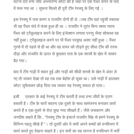
घटना दर्रा वन्य जीव अभयारण्य कोटा की है जहां पर एक पैंथर वायर के फंदे
में फंस गया था । सुचना मिलते ही पूरी टीम रेस्क्यू के लिए गई ।
इस रेस्क्यू में जस करण व राजवीर दोनों ही थे ।जब टीम वहां पहुंची तबतक
भी वह पैंथर फंदे में फंसा हुआ ही था । राजवीर ने तुरंत बिना समय गवाय
पैंथर को ट्रेंकुलाइज करने के लिए इंजेक्शन लगाया परन्तु जैसा सोचाथा वह
नहीं हुआ। ट्रेंकुलाइज करने पर भी पैंथर परकुछ असर नहीं हुआ । पैंथर
गुस्से में तो पहले से ही था और वह वायर को तोड़ते हुए सीधा टीम की तरफ
दौड़ा और राजवीर के ऊपर से कूदकर पास के एक सरसों के खेत में जाकर
बैठ गया।
बाद में टीम गाड़ी में सवार हुई और गाड़ी को सीधी सरसो के खेत मे अंदर ले
गए तो जाकर देखा तो वह तब तक बेहोश हो चुका था। उसे गाड़ी में डालकर
कोटा जुमेंलाकर छोड़ दिया तब जाकर यह रेस्क्यू सफल हो पाया।
इसी प्रकार के कई रेस्क्यू ये टीम करती है तथा वन्य जीवों के प्राण
बचाती है। टीम के चारों सदस्य एक दूसरे के साथ सामंजस्य बनाकर कार्य
करते हैं व एक-दूसरे से रोज़ कुछ नया सीखते हैं। जैसे जसकरण और
जगदीश कहते हैं कि , “रेस्क्यू टीम के इंचार्ज राजवीर सिंह से हमने रेस्क्यू के
विभिन्न पहलु सीखे हैं “। तो दूसरी ओर ये सभी अपने बच्चों को वनविभाग में
कार्य करते हुए देखना चाहते है। इन सभी का यह मानना है वनविभाग में भर्ती