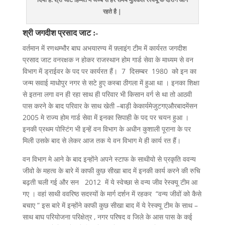
रहते है |
श्री
जगदीश
प्रसाद
जाट
:-
वर्तमान में रणथम्भौर बाघ अभयारण्य में फ़्लाइंग टीम में कार्यरत जगदीश
प्रसाद जाट वनरक्षक न होकर राजस्थान होम गार्ड सेवा के माध्यम से वन
विभाग में ड्राईवर के पद पर कार्यरत हैं। 7 दिसम्बर 1980 को इन का
जन्म सवाई माधोपुर नगर से सटे हुए कस्बा ठीगला में हुआ था । इनका शिक्षा
से इतना लगा वन ही रहा साथ ही परिवार भी किसान वर्ग से था तो आठवी
पास करने के बाद परिवार के साथ खेती –बाड़ी केकार्यमेजुटगएऔरबादमेंसन
2005 मे राज्य होम गार्ड सेवा में इनका सिपाही के पद पर चयन हुआ ।
इनकी प्रथम पोस्टिंग भी इन्हें वन विभाग के अधीन कुशाली पूराना के पर
मिली उसके बाद से लेकर आज तक ये वन विभाग मे ही कार्य रत हैं।
वन विभाग मे आने के बाद इन्होंने अपने स्टाफ के साथीयो से प्रकृति ववन्य
जीवो के महत्व के बारे में काफी कुछ सीखा बाद में इनकी कार्य करने की रुचि
बढ़ती चली गई और सन 2012 में ये स्वेच्छा से वन्य जीव रेस्क्यू टीम आ
गए । वहां साथी ववरिष्ठ सदस्यों के मार्ग दर्शन में रहकर “वन्य जीवों को कैसे
बचाए ” इस बारे में इन्होंने काफी कुछ सीखा बाद में ये रेस्क्यू टीम के साथ –
साथ बाघ परियोजना परिक्षेत्र , नगर परिषद व जिले के आस पास के कई