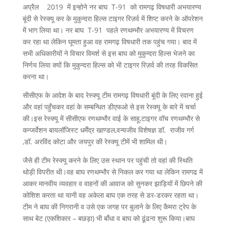
अप्रैल 2019 में इन्होने नर बाघ T-91 को रामगढ़ विषधारी अभयारण्य
बूंदी से रेस्क्यू कर के मुकुन्दरा हिल्स टाइगर रिज़र्व में शिप्ट करने के ऑपरेशन
में भाग लिया था। नर बाघ T-91 पहले रणथम्भौर अभयारण्य में विचरण
कर रहा था लेकिन घूमता हुआ वह रामगढ़ विषधारी तक पहुंच गया। बाद में
सभी अधिकारीयों ने विचार विमर्श से इस बाघ को मुकुन्दरा हिल्स भेजने का
निर्णय लिया क्यों कि मुकुन्दरा हिल्स को भी टाइगर रिज़र्व की तरह विकसित
करना था।
सीसीएफ के आदेश के बाद रेस्क्यू टीम रामगढ़ विषधारी बूंदी के लिए रवाना हुई
और वहां पहुँचकर वहां के सम्बन्धित डीएफओ से इस रेस्क्यू के बारे में चर्चा
की।इस रेस्क्यू में सीसीएफ रणथम्भौर वाई के साहू,टाइगर वॉच रणथम्भौर से
कन्जर्वेशन बायलॉजिस्ट धर्मेंद्र खाण्डल,वन्यजीव विशेषज्ञ डॉ. राजीव गर्ग
,डॉ. अरविंद कोटा और जयपुर की रेस्क्यू टीमें भी शामिल थी।
जैसे ही टीम रेस्क्यू करने के लिए उस स्थान पर पहुंची तो वहां की स्थिति
थोड़ी विपरीत थी।वह बाघ रणथम्भौर से निकल कर गया था लेकिन रामगढ में
आकर मानवीय व्यवहार व वाहनों की आवाज को सुनकर झाड़ियों में छिपने की
कोशिश करता था यानी वह अकेला बाघ एक तरह से डर-डरकर रहता था।
टीम ने बाघ की निगरानी व उसे एक जगह पर बुलाने के लिए कैमरा ट्रेप के
साथ बेट (एकशिकार – बछड़ा) भी बाँधा व बाघ को ढूंढना शुरू किया।बाघ