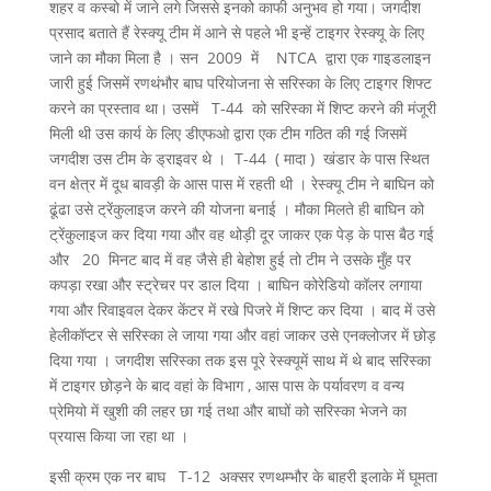
शहर व कस्बो में जाने लगे जिससे इनको काफी अनुभव हो गया। जगदीश
प्रसाद बताते हैं रेस्क्यू टीम में आने से पहले भी इन्हें टाइगर रेस्क्यू के लिए
जाने का मौका मिला है । सन 2009 में NTCA द्वारा एक गाइडलाइन
जारी हुई जिसमें रणथंभौर बाघ परियोजना से सरिस्का के लिए टाइगर शिफ्ट
करने का प्रस्ताव था। उसमें T-44 को सरिस्का में शिप्ट करने की मंजूरी
मिली थी उस कार्य के लिए डीएफओ द्वारा एक टीम गठित की गई जिसमें
जगदीश उस टीम के ड्राइवर थे । T-44 ( मादा ) खंडार के पास स्थित
वन क्षेत्र में दूध बावड़ी के आस पास में रहती थी । रेस्क्यू टीम ने बाघिन को
ढूंढा उसे ट्रेंकुलाइज करने की योजना बनाई । मौका मिलते ही बाघिन को
ट्रेंकुलाइज कर दिया गया और वह थोड़ी दूर जाकर एक पेड़ के पास बैठ गई
और 20 मिनट बाद में वह जैसे ही बेहोश हुई तो टीम ने उसके मुँह पर
कपड़ा रखा और स्ट्रेचर पर डाल दिया । बाघिन कोरेडियो कॉलर लगाया
गया और रिवाइवल देकर केंटर में रखे पिजरे में शिप्ट कर दिया । बाद में उसे
हेलीकॉप्टर से सरिस्का ले जाया गया और वहां जाकर उसे एनक्लोजर में छोड़
दिया गया । जगदीश सरिस्का तक इस पूरे रेस्क्यूमें साथ में थे बाद सरिस्का
में टाइगर छोड़ने के बाद वहां के विभाग , आस पास के पर्यावरण व वन्य
प्रेमियो में खुशी की लहर छा गई तथा और बाघों को सरिस्का भेजने का
प्रयास किया जा रहा था ।
इसी क्रम एक नर बाघ T-12 अक्सर रणथम्भौर के बाहरी इलाके में घूमता