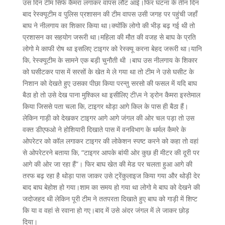
उस दिन टीम सिर्फ कैमरा लगाकर वापस लौट आई।फिर घटना के तीन दिन
बाद रेस्क्यूटीम व पुलिस प्रशासन की टीम वापस उसी जगह पर पहुंची जहाँ
बाघ ने नीलगाय का शिकार किया था।क्योंकि लोगो की भीड़ बढ़ गई थी तो
प्रशासन का सहयोग जरूरी था।महिला की मौत की वजह से बाघ के प्रति
लोगो मे काफी रोष था इसलिए टाइगर को रेस्क्यू करना बेहद जरूरी था।यानि
कि, रेस्क्यूटीम के सामने एक बड़ी चुनौती थी ।बाघ उस नीलगाय के शिकार
को घसीटकर पास में सरसों के खेत मे ले गया था तो टीम ने उसे घसीट के
निशान को देखते हुए उसका पीछा किया परन्तु सरसो की फसल में यदि बाघ
बैठा हो तो उसे देख पाना मुश्किल था इसीलिए टी\म ने ड्रोन कैमरा इस्तेमाल
किया जिससे पता चला कि, टाइगर थोड़ा आगे किल के पास ही बैठा हैं।
लेकिन गाड़ी को देखकर टाइगर आगे आगे जंगल की ओर चल पड़ा तो उस
वक्त डीएफओ ने होशियारी दिखाते पास में वनविभाग के थर्मल कैमरे के
ओपरेटर को कॉल लगाकर टाइगर की लोकेशन स्पष्ट करने को कहा तो वहां
से ओपरेटरने बताया कि, “टाइगर आपके बांयी ओर कुछ ही मीटर की दूरी पर
आगे की ओर जा रहा हैं”। फिर बाघ खेत की मेड पर चलता हुआ आगे की
तरफ बढ़ रहा है थोड़ा पास जाकर उसे ट्रेंकुलाइज किया गया और थोड़ी देर
बाद बाघ बेहोश हो गया।शाम का समय हो गया था लोगो मे बाघ को देखने की
जदोजहद थी लेकिन पूरी टीम ने ततपरता दिखाते हुए बाघ को गाड़ी में शिप्ट
कि या व वहां से रवाना हो गए।बाद में उसे अंदर जंगल में ले जाकर छोड़
दिया।