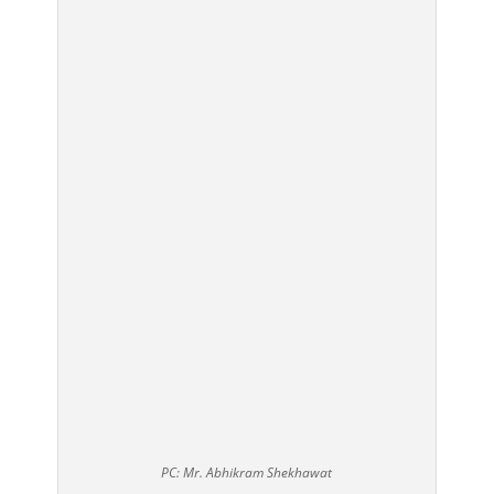
PC: Mr. Abhikram Shekhawat