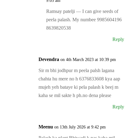
9:05 am
Ramsay patelji — I can give seeds of
peela palash. My numbee 9985604196
8639820538
Reply
Devendra
on 4th March 2023 at 10:39 pm
Sir m bhi jodhpur m peela palsh lagana
chahta hu mere no h 6376833608 kya aap
mujeh yeh bataye ki pela palash k beej m
kaha se mil sakte h ph.no dena please
Reply
Meenu
on 13th July 2026 at 9:42 pm
Palash ka plant Bhiwadi k pas kaha mil