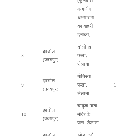
(फुलवारी
वन्यजीव
अभयारण्य
का बाहरी
इलाका)
डोलीगढ़
झाड़ोल
8
फला,
1
(उदयपुर)
सेलाना
गोत्रिया
झाड़ोल
9
फला,
1
(उदयपुर)
सेलाना
चामुंडा माता
झाड़ोल
10
मंदिर के
1
(उदयपुर)
पास, सेलाना
झाड़ोल
खोड़ा दर्रा,