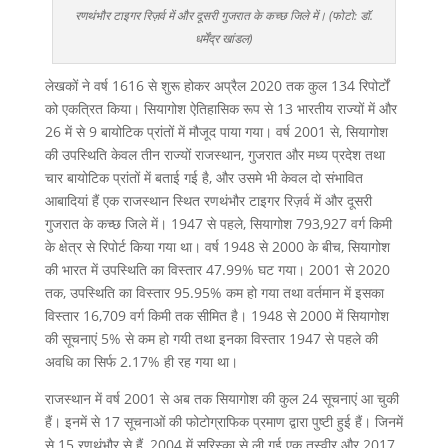
रणथंभौर टाइगर रिज़र्व में और दूसरी गुजरात के कच्छ जिले में। (फोटो: डॉ.
धर्मेंद्र खांडल)
लेखकों ने वर्ष 1616 से शुरू होकर अप्रैल 2020 तक कुल 134 रिपोर्टों
को एकत्रित किया। सियागोश ऐतिहासिक रूप से 13 भारतीय राज्यों में और
26 में से 9 बायोटिक प्रांतों में मौजूद पाया गया। वर्ष 2001 से, सियागोश
की उपस्थिति केवल तीन राज्यों राजस्थान, गुजरात और मध्य प्रदेश तथा
चार बायोटिक प्रांतों में बताई गई है, और उसमे भी केवल दो संभावित
आबादियां हैं एक राजस्थान स्थित रणथंभौर टाइगर रिज़र्व में और दूसरी
गुजरात के कच्छ जिले में। 1947 से पहले, सियागोश 793,927 वर्ग किमी
के क्षेत्र से रिपोर्ट किया गया था। वर्ष 1948 से 2000 के बीच, सियागोश
की भारत में उपस्थिति का विस्तार 47.99% घट गया। 2001 से 2020
तक, उपस्थिति का विस्तार 95.95% कम हो गया तथा वर्तमान में इसका
विस्तार 16,709 वर्ग किमी तक सीमित है। 1948 से 2000 में सियागोश
की सूचनाएं 5% से कम हो गयी तथा इनका विस्तार 1947 से पहले की
अवधि का सिर्फ 2.17% ही रह गया था।
राजस्थान में वर्ष 2001 से अब तक सियागोश की कुल 24 सूचनाएं आ चुकी
हैं। इनमें से 17 सूचनाओं की फोटोग्राफिक प्रमाण द्वारा पुष्टी हुई हैं। जिनमें
से 15 रणथंभौर से हैं, 2004 में सरिस्का से ली गई एक तस्वीर और 2017