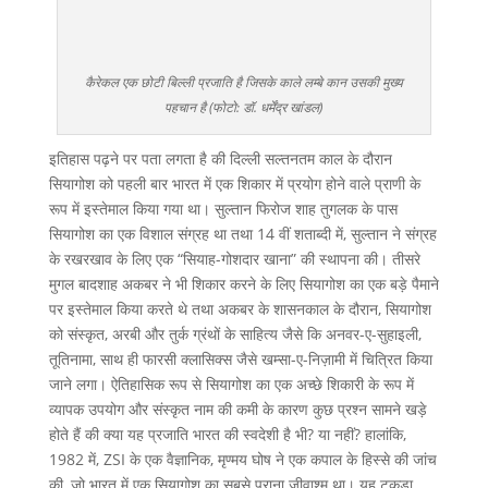
कैरेकल एक छोटी बिल्ली प्रजाति है जिसके काले लम्बे कान उसकी मुख्य
पहचान है (फोटो: डॉ. धर्मेंद्र खांडल)
इतिहास पढ़ने पर पता लगता है की दिल्ली सल्तनतम काल के दौरान
सियागोश को पहली बार भारत में एक शिकार में प्रयोग होने वाले प्राणी के
रूप में इस्तेमाल किया गया था। सुल्तान फिरोज शाह तुगलक के पास
सियागोश का एक विशाल संग्रह था तथा 14 वीं शताब्दी में, सुल्तान ने संग्रह
के रखरखाव के लिए एक “सियाह-गोशदार खाना” की स्थापना की। तीसरे
मुगल बादशाह अकबर ने भी शिकार करने के लिए सियागोश का एक बड़े पैमाने
पर इस्तेमाल किया करते थे तथा अकबर के शासनकाल के दौरान, सियागोश
को संस्कृत, अरबी और तुर्क ग्रंथों के साहित्य जैसे कि अनवर-ए-सुहाइली,
तूतिनामा, साथ ही फारसी क्लासिक्स जैसे खम्सा-ए-निज़ामी में चित्रित किया
जाने लगा। ऐतिहासिक रूप से सियागोश का एक अच्छे शिकारी के रूप में
व्यापक उपयोग और संस्कृत नाम की कमी के कारण कुछ प्रश्न सामने खड़े
होते हैं की क्या यह प्रजाति भारत की स्वदेशी है भी? या नहीं? हालांकि,
1982 में, ZSI के एक वैज्ञानिक, मृण्मय घोष ने एक कपाल के हिस्से की जांच
की, जो भारत में एक सियागोश का सबसे पुराना जीवाश्म था। यह टुकड़ा