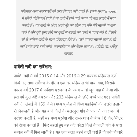
घड़ियाल अन्य मगरमच्छों की तरह शिकार नहीं करते हैं- इनके थूथन (snout)
में संवेदी कोशिकाएँ होती हैं जो पानी में होने वाले कंपन को पता लगाने में मदद
करती हैं। यह पानी के अंदर अपने मुँह को खोल कर धीरे-धीरे मछली के पास
जाते हैं और दुरी शून्य होने पर फुर्ती से मछली को जबड़े में पकड़ लेते हैं, जिसमे
सौ से अधिक दांतों के साथ पंक्तिबद्ध होते हैं। जहाँ वयस्क मछली खाते हैं, तो
वहीँ इनके छोटे बच्चे कीड़े, क्रस्टेशियन और मेंढक खाते हैं। (फोटो: डॉ. धर्मेंद्र
खांडल)
पार्वती नदी का सर्वेक्षण:
पार्वती नदी में वर्ष 2015 में 14 और 2016 में 29 वयस्क घड़ियाल दर्ज
किये गए, तथा सर्वेक्षण के दौरान एक नर घड़ियाल भी पाया गया, जिसके
कारण वर्ष 2017 में सर्वेक्षण प्रजनन के समय यानी जून माह में किया और
इस वर्ष कुल 48 वयस्क और 203 घड़ियाल के छोटे बच्चे पाए गए। पार्वती
नदी (~ लंबाई में 159 किमी) मध्य प्रदेश में विंध्य पहाड़ियों की उत्तरी ढलानों
से निकलती है और यह बारां जिले के चतरपुरा गाँव के पास से राजस्थान में
प्रवेश करती है, जहाँ यह मध्य प्रदेश और राजस्थान के बीच 18 किलोमीटर
की सीमा बनाती है। फिर बहती हुए यह नदी कोटा जिले के पाली गांव के पास
चम्बल नदी में मिल जाती है। यह एक सतत बहने वाली नदी है जिसके किनारे