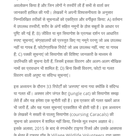
अवलोकन किया है और जिन लोगों ने तस्वीरें ली हैं सभी से वार्ता कर
जानकारी हासिल की गयी। लेखकों ने अपनी विश्वसनीयता के अनुसार
निम्नलिखित तरीकों से सूचनाओं को एकत्रित और वर्गीकृत किया: A) वर्तमान
में उपलब्ध तस्वीरों, शरीर के अंगों सहित नमूनों के ठोस सबूतों के आधार पर
पुष्टि की गई हैं; B) जीवित या मृत सियागोश के प्रत्यक्ष दर्शन पर आधारित
स्पष्ट सूचनाएं, संग्रहालयों को प्रस्तुत किए गए नमूने परन्तु जो अब उपलब्ध
नहीं या गायब हैं, फोटोग्राफिक रिपोर्ट जो अब उपलब्ध नहीं, नष्ट या गायब
हैं; C) पक्की सूचनाएं जो सियागोश की विशिष्ट जानकारी के माध्यम से
उपस्थिति की सुचना देती हैं, जिसमें इसका विवरण और अलग-अलग मौखिक
नामों का प्रावधान भी शामिल है; D) बिना किसी विवरण, फोटो या गलत
विवरण वाली अपुष्ट या संदिग्ध सूचनाएं।
इस अध्ययन के दौरान 33 रिपोर्टों को ‘अस्पष्ट’ माना गया क्योंकि वे संदिग्ध
या गलत थीं। अक्सर लोग जंगल कैट (Jungle cat) को सियागोश समझ
लेते हैं और यह हमेशा एक चुनौती रही है। इस प्रकार की गलत खबरें आज
भी जारी हैं, और यह गलत सूचनाएं प्रकाशित भी होती रही है। इस अध्ययन
के लेखकों ने सख्ती से पालतू सियागोश (coursing Caracals) की
सुचना को अध्ययन में शामिल नहीं किया, जिनके मूल स्थान अज्ञात थे।
इसके अलावा, 2015 के बाद से रणथंभौर टाइगर रिजर्व और उसके आसपास
के क्षेत्र में टाइगर वॉच के Village Wildlife Volunteers द्वारा लगाए