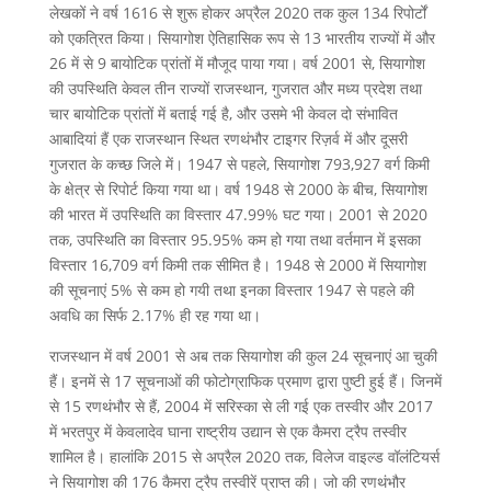
लेखकों ने वर्ष 1616 से शुरू होकर अप्रैल 2020 तक कुल 134 रिपोर्टों
को एकत्रित किया। सियागोश ऐतिहासिक रूप से 13 भारतीय राज्यों में और
26 में से 9 बायोटिक प्रांतों में मौजूद पाया गया। वर्ष 2001 से, सियागोश
की उपस्थिति केवल तीन राज्यों राजस्थान, गुजरात और मध्य प्रदेश तथा
चार बायोटिक प्रांतों में बताई गई है, और उसमे भी केवल दो संभावित
आबादियां हैं एक राजस्थान स्थित रणथंभौर टाइगर रिज़र्व में और दूसरी
गुजरात के कच्छ जिले में। 1947 से पहले, सियागोश 793,927 वर्ग किमी
के क्षेत्र से रिपोर्ट किया गया था। वर्ष 1948 से 2000 के बीच, सियागोश
की भारत में उपस्थिति का विस्तार 47.99% घट गया। 2001 से 2020
तक, उपस्थिति का विस्तार 95.95% कम हो गया तथा वर्तमान में इसका
विस्तार 16,709 वर्ग किमी तक सीमित है। 1948 से 2000 में सियागोश
की सूचनाएं 5% से कम हो गयी तथा इनका विस्तार 1947 से पहले की
अवधि का सिर्फ 2.17% ही रह गया था।
राजस्थान में वर्ष 2001 से अब तक सियागोश की कुल 24 सूचनाएं आ चुकी
हैं। इनमें से 17 सूचनाओं की फोटोग्राफिक प्रमाण द्वारा पुष्टी हुई हैं। जिनमें
से 15 रणथंभौर से हैं, 2004 में सरिस्का से ली गई एक तस्वीर और 2017
में भरतपुर में केवलादेव घाना राष्ट्रीय उद्यान से एक कैमरा ट्रैप तस्वीर
शामिल है। हालांकि 2015 से अप्रैल 2020 तक, विलेज वाइल्ड वॉलंटियर्स
ने सियागोश की 176 कैमरा ट्रैप तस्वीरें प्राप्त की। जो की रणथंभौर