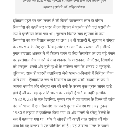
कैरेकल एक छोटी बिल्ली प्रजाति है जिसके काले लम्बे कान उसकी मुख्य
पहचान है (फोटो: डॉ. धर्मेंद्र खांडल)
इतिहास पढ़ने पर पता लगता है की दिल्ली सल्तनतम काल के दौरान
सियागोश को पहली बार भारत में एक शिकार में प्रयोग होने वाले प्राणी के
रूप में इस्तेमाल किया गया था। सुल्तान फिरोज शाह तुगलक के पास
सियागोश का एक विशाल संग्रह था तथा 14 वीं शताब्दी में, सुल्तान ने संग्रह
के रखरखाव के लिए एक “सियाह-गोशदार खाना” की स्थापना की। तीसरे
मुगल बादशाह अकबर ने भी शिकार करने के लिए सियागोश का एक बड़े पैमाने
पर इस्तेमाल किया करते थे तथा अकबर के शासनकाल के दौरान, सियागोश
को संस्कृत, अरबी और तुर्क ग्रंथों के साहित्य जैसे कि अनवर-ए-सुहाइली,
तूतिनामा, साथ ही फारसी क्लासिक्स जैसे खम्सा-ए-निज़ामी में चित्रित किया
जाने लगा। ऐतिहासिक रूप से सियागोश का एक अच्छे शिकारी के रूप में
व्यापक उपयोग और संस्कृत नाम की कमी के कारण कुछ प्रश्न सामने खड़े
होते हैं की क्या यह प्रजाति भारत की स्वदेशी है भी? या नहीं? हालांकि,
1982 में, ZSI के एक वैज्ञानिक, मृण्मय घोष ने एक कपाल के हिस्से की जांच
की, जो भारत में एक सियागोश का सबसे पुराना जीवाश्म था। यह टुकड़ा
1930 में हड़प्पा से एकत्रित किया गया था और गलती से घरेलू बिल्ली के
रूप में पहचाना गया था। घोष ने खोपड़ी की अच्छी तरह समीक्षा की और
पाया कि यह वास्तव में एक सीतेगोश का है। यह जीवाश्म भारत के सबसे