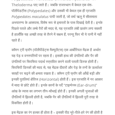
Theloderma पाए जाते हैं। जबकि राजस्थान में केवल एक वंश-
पॉलीपेडटीस (Polypedates) और उसकी भी केवल एक ही प्रजाति
Polypedates maculatus
पायी जाती है, जो वर्षा ऋतु में सीतामाता
अभयारण्य के आसपास, विशेष रूप से इमारतों के पास दिखाई देती है। इनके
पिछले पतले और लम्बे पैरों की मदद से, यह प्रजाति लंबी छलांग लगा सकती
है हालाँकि यह अच्छी तरह से तैरने में सक्षम हैं, परन्तु फिर भी ये पानी में नहीं
रहते हैं।
कॉमन ट्री फ्रॉग (पॉलीपीडेट्स मैक्यूलैटस) एक आर्बोरियल मेंढक है अर्थात
यह पेड़ व वनस्पतियों पर रहता है। इसकी हाथ की उंगलियों और पैर की
उंगलियों पर चिपचिपा पदार्थ स्त्रावित करने वाली पतली डिस्क होती हैं।
चिपचिपी डिस्कों की मदद से, यह मेंढक दीवारों और पेड़ के तनों के ऊर्ध्वाधर
सतहों पर चढ़ने की क्षमता रखता है। कॉमन ट्री फ्रॉग की आँखें बड़ी और
इनकी पुतलियां क्षैतिज (Horizontal) होती हैं। इस प्रजाति में नर आकार
में मादा से छोटे होते हैं। इनके कानों के पर्दे “टाइम्पेनम (Ear-drum)”
आंख के व्यास का लगभग तीन-चौथाई होते हैं। इनकी अगली भुजाओं की
उँगलियों में झिल्ली होती है, जबकि पैर की उँगलियों में झिल्ली पूरी तरह से
विकसित होती है।
इस मेंढक का रंग हल्का ही होता है – इसकी पीठ भूरे-पीले-हरे रंग की होती है