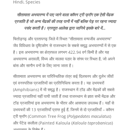
Hindi
,
Species
सीतामाता अभयारण्य में पाए जाने वाला कॉमन ट्री फ्रॉग एक ऐसी मेंढक
प्रजाति है जो अन्य मेंढकों की तरह पानी में नहीं बल्कि पेड़ पर रहना ज्यादा
पसंद करती है। प्रस्तुत आलेख द्वारा जानिये इसके बारे में
…
चितोड़गढ़ और प्रतापगढ़ जिले में स्थित “सीतामाता वन्यजीव अभयारण्य”
जैव विविधता के दृष्टिकोण से राजस्थान के सबसे समृद्ध अभयारण्यों में से एक
है। इस अभयारण्य का क्षेत्रफल लगभग 422.94 वर्ग किमी है और यह
अभयारण्य अरावली, विंध्य और मालवा पठार के संगम पर स्थित है, जो अपने
बांस और सागौन वनों के लिए जाना जाता है।
सीतामाता अभयारण्य का पारिस्थितिक तंत्र कई दिलचस्प और दुर्लभ जीवों
एवं वनस्पतिक प्रजातियों का प्रतिनिधित्व करता है। यह उभयचरों
(Amphibians) में भी समृद्ध है। राजस्थान में टॉड और मेंढकों की सबसे
ज्यादा प्रजातियां यहीं पायी जाती हैं तथा राजस्थान से ज्ञात सभी मेंढक और
टॉड प्रजातियां इस अभयारण्य के भीतर और आसपास उपलब्ध हैं। यहाँ से
उभयचरों की 13 प्रजातियाँ प्राप्त हुई हैं, जिनमें से दो प्रजातियाँ – कॉमन
ट्री फ्रॉग (Common Tree Frog (
Polypedates maculatus
)
और पेंटेड कलौला (Painted Kaloula (
Kaloula taprobanicus
)
अभयारण्य के विशेष हैं।