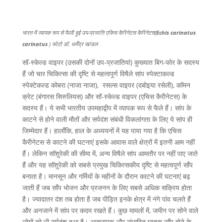
भारत में व्यापक रूप से फैली हुई उप-प्रजाति एकिस कैरिनेटस कैरिनेटस(
Echis
carinatus
carinatus
) फोटो डॉ. धर्मेंद्र खांडल
सॉ-स्केल्ड वाइपर (उसकी दोनों उप-प्रजातियां) कुख्यात बिग-फोर के सदस्य
हैं जो चार चिकित्सा की दृष्टि से महत्वपूर्ण विषैले सांप स्पेक्टाकल्ड
स्पेक्टेकल्ड कोबरा (नाजा नाजा), रसल्स वाइपर (दबोइया रसेली), कॉमन
क्रेट (बंगारस सिरुलियस) और सॉ-स्केल्ड वाइपर (एचिस कैरीनेटस) के
सदस्य हैं। ये सभी भारतीय उपमहाद्वीप में व्यापक रूप से फैले हैं। सांप के
काटने से होने वाली मौतों और सर्पदंश संबंधी विकलांगता के लिए ये सांप ही
जिम्मेदार हैं। हालाँकि, हाल के अध्ययनों में यह पाया गया है कि एचिस
कैरीनेटस से काटने की घटनाएं इसके आवास वाले क्षेत्रों में इतनी आम नहीं
हैं। लेकिन सॉशुरेकी की सीमा में, अन्य विषैले सांप आमतौर पर नहीं पाए जाते
हैं और यह सॉशुरेकी को सबसे प्रमुख चिकित्सकीय दृष्टि से महत्वपूर्ण साँप
बनाता है। मानसून और गर्मियों के महीनों के दौरान काटने की घटनाएं बढ़
जाती हैं जब साँप भोजन और प्रजनन के लिए सबसे अधिक सक्रिय होता
है। ज्यादातर दंश तब होता है जब पीड़ित इनके क्षेत्र में नंगे पांव चलते हैं
और अनजाने में सांप पर कदम रखते हैं। कुछ मामलों में, जमीन पर सोने वाले
लोगों को भी सर्पदंश हुआ है। आक्रामक और संभावित घातक साँप होने के