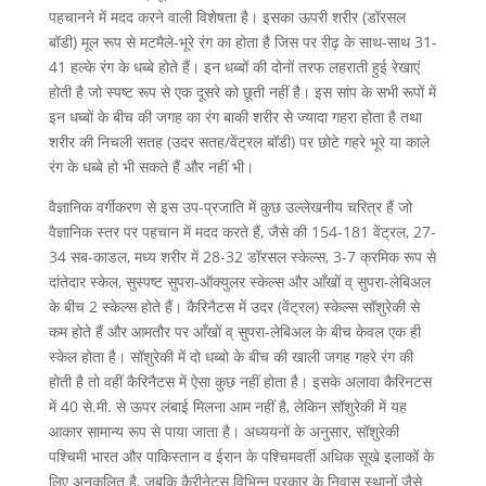
पहचानने में मदद करने वाली विशेषता है। इसका ऊपरी शरीर (डॉरसल
बॉडी) मूल रूप से मटमैले-भूरे रंग का होता है जिस पर रीढ़ के साथ-साथ 31-
41 हल्के रंग के धब्बे होते हैं। इन धब्बों की दोनों तरफ लहराती हुई रेखाएं
होती है जो स्पष्ट रूप से एक दूसरे को छूती नहीं है। इस सांप के सभी रूपों में
इन धब्बों के बीच की जगह का रंग बाकी शरीर से ज्यादा गहरा होता है तथा
शरीर की निचली सतह (उदर सतह/वेंट्रल बॉडी) पर छोटे गहरे भूरे या काले
रंग के धब्बे हो भी सकते हैं और नहीं भी।
वैज्ञानिक वर्गीकरण से इस उप-प्रजाति में कुछ उल्लेखनीय चरित्र हैं जो
वैज्ञानिक स्तर पर पहचान में मदद करते हैं, जैसे की 154-181 वेंट्रल, 27-
34 सब-काडल, मध्य शरीर में 28-32 डॉरसल स्केल्स, 3-7 क्रमिक रूप से
दांतेदार स्केल, सुस्पष्ट सुपरा-ऑक्युलर स्केल्स और आँखों व् सुपरा-लेबिअल
के बीच 2 स्केल्स होते हैं। कैरिनैटस में उदर (वेंट्रल) स्केल्स सॉशुरेकी से
कम होते हैं और आमतौर पर आँखों व् सुपरा-लेबिअल के बीच केवल एक ही
स्केल होता है। सॉशुरेकी में दो धब्बो के बीच की खाली जगह गहरे रंग की
होती है तो वहीं कैरिनैटस में ऐसा कुछ नहीं होता है। इसके अलावा कैरिनटस
में 40 से.मी. से ऊपर लंबाई मिलना आम नहीं है, लेकिन सॉशुरेकी में यह
आकार सामान्य रूप से पाया जाता है। अध्ययनों के अनुसार, सॉशुरेकी
पश्चिमी भारत और पाकिस्तान व ईरान के पश्चिमवर्ती अधिक सूखे इलाकों के
लिए अनुकूलित है, जबकि कैरीनेटस विभिन्न प्रकार के निवास स्थानों जैसे