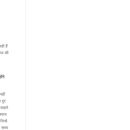
ही हैं
माज की
ंने
नहीं
 दूर
 चाहते
 समाज
िन्हे
ला समय