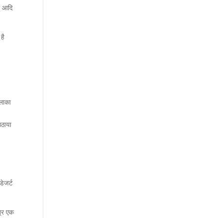
ल आदि
है
इलाका
उठाया
ेजर्ट
त्र एक