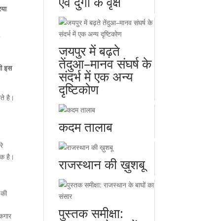
एवं दुर्गों के वृक्ष
िया
ो
जयपुर में बढ़ते
तेंदुआ–मानव संघर्ष के
भी इस
संदर्भ में एक अन्य
दृष्टिकोण
ते है।
कदम तालाब
रे
यक है।
राजस्थान की ख़ुशबू
 की
पुस्तक समीक्षा:
 कगार