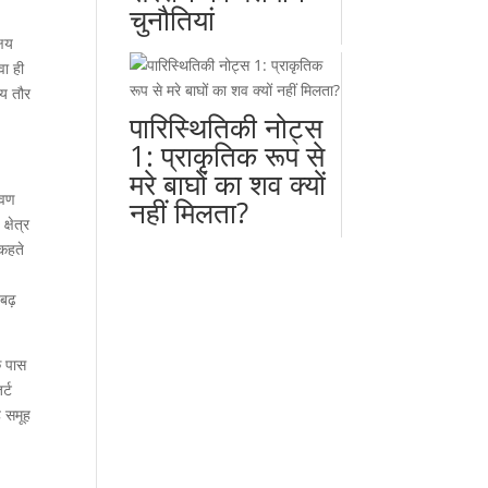
चुनौतियां
्षय
वा ही
्य तौर
पारिस्थितिकी नोट्स
1: प्राकृतिक रूप से
मरे बाघों का शव क्यों
ावण
नहीं मिलता?
्षेत्र
 कहते
 बढ़
े पास
र्ट
ह समूह