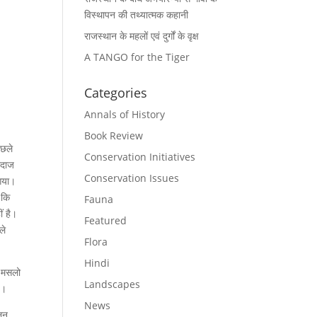
विस्थापन की तथ्यात्मक कहानी
राजस्थान के महलों एवं दुर्गों के वृक्ष
A TANGO for the Tiger
Categories
Annals of History
Book Review
िछले
Conservation Initiatives
ंदाज
Conservation Issues
 गया।
 कि
Fauna
ं है।
Featured
ले
Flora
Hindi
े मसलो
Landscapes
ै।
News
ालन