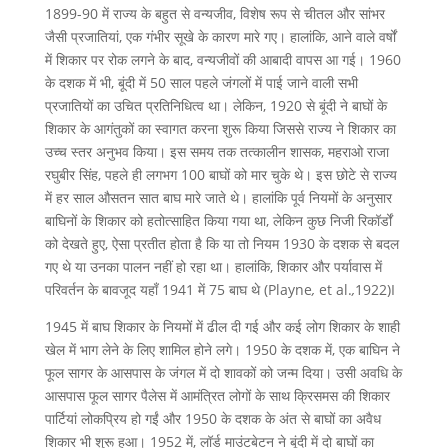
1899-90 में राज्य के बहुत से वन्यजीव, विशेष रूप से चीतल और सांभर
जैसी प्रजातियां, एक गंभीर सूखे के कारण मारे गए। हालांकि, आने वाले वर्षों
में शिकार पर रोक लगने के बाद, वन्यजीवों की आबादी वापस आ गई। 1960
के दशक में भी, बूंदी में 50 साल पहले जंगलों में पाई जाने वाली सभी
प्रजातियों का उचित प्रतिनिधित्व था। लेकिन, 1920 से बूंदी ने बाघों के
शिकार के आगंतुकों का स्वागत करना शुरू किया जिससे राज्य ने शिकार का
उच्च स्तर अनुभव किया। इस समय तक तत्कालीन शासक, महराओ राजा
रघुबीर सिंह, पहले ही लगभग 100 बाघों को मार चुके थे। इस छोटे से राज्य
में हर साल औसतन सात बाघ मारे जाते थे। हालांकि पूर्व नियमों के अनुसार
बाघिनों के शिकार को हतोत्साहित किया गया था, लेकिन कुछ निजी रिकॉर्डों
को देखते हुए, ऐसा प्रतीत होता है कि या तो नियम 1930 के दशक से बदल
गए थे या उनका पालन नहीं हो रहा था। हालांकि, शिकार और पर्यावास में
परिवर्तन के बावजूद यहाँ 1941 में 75 बाघ थे (Playne
,
et al.
,
1922)I
1945 में बाघ शिकार के नियमों में ढील दी गई और कई लोग शिकार के शाही
खेल में भाग लेने के लिए शामिल होने लगे। 1950 के दशक में, एक बाघिन ने
फूल सागर के आसपास के जंगल में दो शावकों को जन्म दिया। उसी अवधि के
आसपास फूल सागर पैलेस में आमंत्रित लोगों के साथ क्रिसमस की शिकार
पार्टियां लोकप्रिय हो गईं और 1950 के दशक के अंत से बाघों का अवैध
शिकार भी शुरू हुआ। 1952 में, लॉर्ड माउंटबेटन ने बूंदी में दो बाघों का