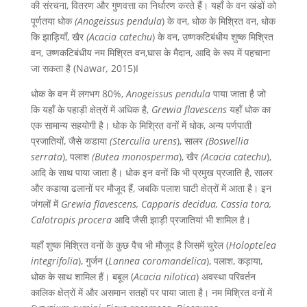
की संरचना, वितरण और गुणवत्ता का निर्धारण करते हैं। यहाँ के वन खंडों को
पूर्णतया धोक
(Anogeissus pendula
) के वन, धोक के मिश्रित वन, धोक
कि झाड़ियाँ, खैर
(Acacia catechu
) के वन, उष्णकटिबंधीय शुष्क मिश्रित
वन, उष्णकटिबंधीय नम मिश्रित वन,घास के मैदान, आदि के रूप में पहचाना
जा सकता है (Nawar
,
2015)I
धोक के वन में लगभग 80%,
Anogeissus pendula
पाया जाता है जो
कि यहाँ के पहाड़ी क्षेत्रों में अधिक है,
Grewia flavescens
यहाँ धोक का
एक सामान्य सहयोगी है। धोक के मिश्रित वनों में धोक, अन्य पर्णपाती
प्रजातियों, जैसे कडाया
(Sterculia urens
), सालर
(Boswellia
serrata
), पलाश
(Butea monosperma
), खैर
(Acacia catechu
),
आदि के साथ पाया जाता है। धोक इन वनों कि भी प्रमुख प्रजाति है, सालर
और कडाया ढलानों पर मौजूद हैं, जबकि पलाश घाटी क्षेत्रों में आता है। इन
जंगलों में
Grewia flavescens, Capparis decidua, Cassia tora,
Calotropis procera
आदि जैसी झाड़ी प्रजातियां भी शामिल है।
यहाँ शुष्क मिश्रित वनों के कुछ पैच भी मौजूद है जिसमें चुरेल (
Holoptelea
integrifolia
), गुर्जन (
Lannea coromandelica
), पलाश, कड़ाया,
धोक के साथ शामिल हैं। बबूल (
Acacia nilotica
) अवस्था परिवर्तन
कालिक क्षेत्रों में और असमान सतहों पर पाया जाता है। नम मिश्रित वनों में