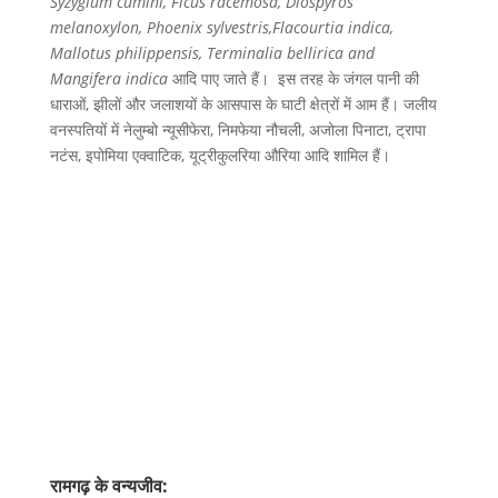
Syzygium cumini, Ficus racemosa, Diospyros
melanoxylon, Phoenix sylvestris,Flacourtia indica,
Mallotus philippensis, Terminalia bellirica and
Mangifera indica
आदि पाए जाते हैं। इस तरह के जंगल पानी की
धाराओं, झीलों और जलाशयों के आसपास के घाटी क्षेत्रों में आम हैं। जलीय
वनस्पतियों में नेलुम्बो न्यूसीफेरा, निमफेया नौचली, अजोला पिनाटा, ट्रापा
नटंस, इपोमिया एक्वाटिक, यूट्रीकुलरिया औरिया आदि शामिल हैं।
रामगढ़ के वन्यजीव: