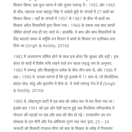
शिकार किया; एक फूल सागर में और दूसरा रामगढ़ में। 1955 और 1965
के बीच, महाराव राजा बहादुर सिंह ने अकेले बूंदी के जंगलों में 27 बाघों का
शिकार किया। यहाँ के जंगलों में 1957 से 1967 के बीच नौ बाघों का
शिकार अवैध शिकारियों द्वारा किया गया। 1960 के दशक तक बाघ काफी
सीमित क्षेत्रों तक ही पाए जाते थे। हालांकि, ये बाघ और बाघ-शिकारियों के
लिए बदलते समय थे क्यूँकि वन विभाग ने बाघों के शिकार पर प्रतिबंध लगा
दिया था (Singh & Reddy
,
2016)I
1982 में अभयारण्य घोषित होने के साथ इस क्षेत्र कि सुरक्षा और बढ़ी। इस
क्षेत्र के बाघों में विशेष रुचि रखने वाले वन रक्षक लड्डू राम के अनुसार,
1983 में रामगढ़ और शिकार्बुरज ब्लॉक के बीच तीन बाघ थे, और 1986 में
छह। 1990 में, उनका मानना है कि पूरे इलाके में 11 बाघ थे, जो बिजोलिया,
बांद्रा पोल, मांडू और झारपीर में फैले थे- ये सभी रामगढ़ रेंज में हैं (Singh
& Reddy
,
2016)I
1985 में, लोहारपुरा घाटी में एक बाघ को अवैध रूप से मार दिया गया था।
इसके बाद 1991 को एक और ऐसी घटना हुई जब पिपलिया मणिकचौथ में
गोरधन की पहाड़ी पर एक और बाघ की मौत हो गई। तत्कालीन उप वन
संरक्षक के एल सैनी और रेंज ऑफिसर पूरण मल जाट द्वारा, 23 – 24
जनवरी को शिकारी रंगलाल मीणा को बाघ के शिकार के संदेह में गिरफ्तार