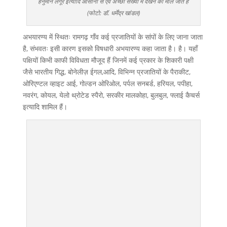
हनुमान लंगूर इत्यादि आसानी से एवं अच्छी संख्या में देखने को मील जाते हैं
(फोटो: डॉ. धर्मेंद्र खांडल)
अभयारण्य में स्थितः रामगढ़ गाँव कई प्रजातियों के सांपों के लिए जाना जाता
है, संभवतः इसी कारण इसको विषधारी अभयारण्य कहा जाता है। है। यहाँ
पक्षियों किभी काफी विविधता मौजूद हैं जिनमें कई प्रकार के शिकारी पक्षी
जैसे भारतीय गिद्ध, बोनेलीज़ ईगल,आदि, विभिन्न प्रजातियों के पैराकीट,
ओरिएण्टल व्हाइट आई, गोल्डन ओरिओल, पर्पल सनबर्ड, हरियल, पपीहा,
नवरंग, कोयल, येलो थ्रोटेड स्पैरो, सरकीर मालकोहा, बुलबुल, फ्लाई कैचर्स
इत्यादि शामिल हैं।