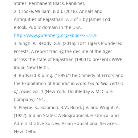
States. Permanent Black, Ranikhet.
Crooke, William. (Ed.). (2018). Annals and
Antiquities of Rajasthan, v. 3 of 3 by James Tod.
eBook, Public domain in the USA.
http://www.gutenberg.org/ebooks/57376
Singh, P., Reddy, G.V. (2016). Lost Tigers Plundered
Forests: A report tracing the decline of the tiger
across the state of Rajasthan (1900 to present), WWF-
India, New Delhi.
Rudyard Kipling. (1899).“The Comedy of Errors and
the Exploitation of Boondi,” in
From Sea to Sea; Letters
of Travel
, vol. 1 (New York: Doubleday & McClure
Company), 151.
Playne, S., Solomon, R.V., Bond, J.V. and Wright, A.
(1922). Indian States: A Biographical, Historical and
Administrative Survey. Asian Educational Services,
New Delhi.