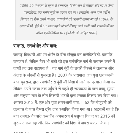
1899-90 में राज्य के बहुत से वन्यजीव, विशेष रूप से चीतल और सांभर जैसी
प्रजातियां, एक गंभीर सूखे के कारण मारे गए। हालांकि, आने वाले वर्षों में
शिकार पर रोक लगने के बाद, वन्यजीवों की आबादी वापस आ गई। 1960 के
दशक में भी, बूंदी में 50 साल पहले जंगलों में पाई जाने वाली सभी प्रजातियों का
उचित प्रतिनिधित्व था। (फोटो: डॉ. धर्मेंद्र खांडल)
रामगढ़, रणथंभोर और बाघ:
रामगढ़-विषधारी और रणथंभौर के बीच मौजूदा वन कनेक्टिविटी, हालांकि
कमजोर है, लेकिन फिर भी बाघों को इस पारंपरिक मार्ग से पलायन करने में
काफी हद तक सहायक है। यह मार्ग बूंदी के उत्तरी हिस्सों में तलवास और
अंतर्दा के जंगलों से गुजरता है। 2007 के आसपास, एक युवा क्षणस्थायी
बाघ, युवराज, द्वारा रणथंभौर से बूंदी की दिशा में जाने का प्रयास किया गया
लेकिन अपने गंतव्य तक पहुँचने से पहले ही सखावडा के पास बच्चू, मूल्या
और सक्रमा नाम के तीन शिकारी भाइयों द्वारा उसका शिकार कर दिया गया।
अगस्त 2013 में, एक और युवा क्षणस्थायी बाघ, T-62 कि मौजूदगी को
तलवास के पास कैमरा ट्रैप द्वारा स्थापित किया गया था। अटकलें यह है कि
बाघ रामगढ़-विषधारी वन्यजीव अभयारण्य में पशुधन शिकार पर 2015 की
शुरुआत तक रहा और फिर रणथंभौर की दिशा में वापस यात्रा किया।