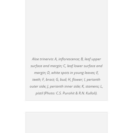
Aloe trinervis: A, inflorescence; B, leaf upper
surface and margin; C, leaf lower surface and
margin; D, white spots in young leaves; E,
teeth; F, bract; G, bud; H, flower; I, perianth
outer side; J, perianth inner side; K, stamens; L,
pistil (Photo: C.S. Purohit & R.N. Kulloli).