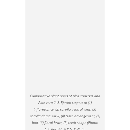
Comparative plant parts of Aloe trinervis and
Aloe vera (A & B) with respect to (1)
inflorescence, (2) corolla ventral view, (3)
corolla dorsal view, (4) teeth arrangement, (5)
bud, (6) floral bract, (7) teeth shape (Photo:
C.S. Purohit & R.N. Kulloli).