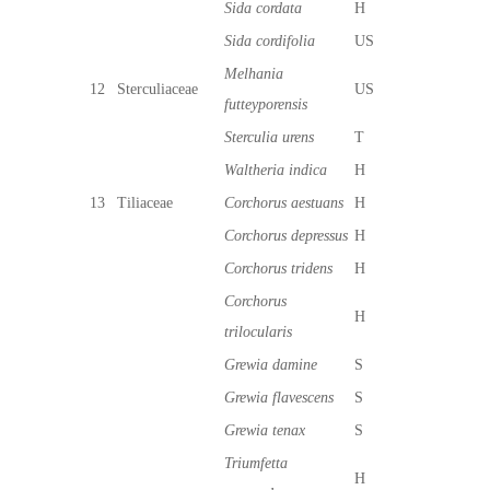
Sida cordata
H
Sida cordifolia
US
Melhania
12
Sterculiaceae
US
futteyporensis
Sterculia urens
T
Waltheria indica
H
13
Tiliaceae
Corchorus aestuans
H
Corchorus depressus
H
Corchorus tridens
H
Corchorus
H
trilocularis
Grewia damine
S
Grewia flavescens
S
Grewia tenax
S
Triumfetta
H