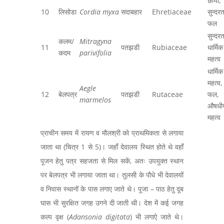
छायाँ,
10
लिसोडा
Cordia myxa
सदाबहार
Ehretiaceae
सुन्दरत
फल
सुन्दरत
कलम/
Mitragyna
11
पतझडी
Rubiaceae
धार्मिक
कदम
parivifolia
महत्व
धार्मिक
महत्व,
Aegle
12
बेलपत्र
पतझडी
Rutaceae
फल,
marmelos
औषधी
महत्व
प्राचीन समय में रायण व मौलश्री को प्राथमिकता से लगाया
जाता था (चित्र 1 से 5)। जहाँ देवालय स्थित होते थे वहाँ
पूजन हेतु पत्र सहजता से मिल सकें, अतः उपयुक्त स्थान
पर बेलपत्र भी लगाया जाता था। तुलसी के पौधे भी देवालयों
व निवास स्थानों के पास लगाए जाते थे। पूजा – पाठ हेतु दूब
घास भी सुरक्षित जगह उगने दी जाती थी। देश में कई जगह
कल्प वृक्ष (
Adansonia digitata
) भी लगाऐ जाते थे।