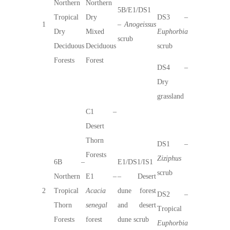
Northern
Northern
5B/E1/DS1
Tropical
Dry
DS3 –
1
–
Anogeissus
Dry
Mixed
Euphorbia
scrub
Deciduous
Deciduous
scrub
Forests
Forest
DS4 –
Dry
grassland
C1 –
Desert
Thorn
DS1 –
Forests
Ziziphus
6B –
E1/DS1/IS1
scrub
Northern
E1 –
– Desert
2
Tropical
Acacia
dune forest
DS2 –
Thorn
senegal
and desert
Tropical
Forests
forest
dune scrub
Euphorbia