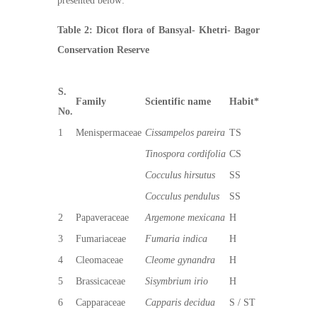
presented below:
Table 2: Dicot flora of Bansyal- Khetri- Bagor
Conservation Reserve
S.
Family
Scientific name
Habit*
No.
1
Menispermaceae
Cissampelos pareira
TS
Tinospora cordifolia
CS
Cocculus hirsutus
SS
Cocculus pendulus
SS
2
Papaveraceae
Argemone mexicana
H
3
Fumariaceae
Fumaria indica
H
4
Cleomaceae
Cleome gynandra
H
5
Brassicaceae
Sisymbrium irio
H
6
Capparaceae
Capparis decidua
S / ST