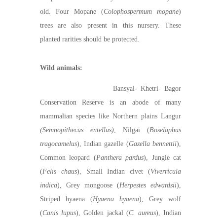
old. Four Mopane (
Colophospermum mopane
)
trees are also present in this nursery. These
planted rarities should be protected.
Wild animals:
Bansyal- Khetri- Bagor
Conservation Reserve is an abode of many
mammalian species like Northern plains Langur
(Semnopithecus entellus)
, Nilgai (
Boselaphus
tragocamelus
), Indian gazelle (
Gazella bennettii
),
Common leopard (
Panthera pardus
), Jungle cat
(
Felis chaus
), Small Indian civet (
Viverricula
indica
), Grey mongoose (
Herpestes edwardsii
),
Striped hyaena (
Hyaena hyaena
), Grey wolf
(
Canis lupus
), Golden jackal (
C. aureus
), Indian