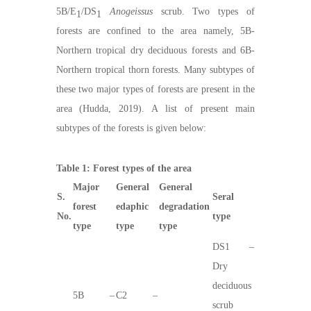
5B/E
/DS
Anogeissus
scrub. Two types of
1
1
forests are confined to the area namely, 5B-
Northern tropical dry deciduous forests and 6B-
Northern tropical thorn forests. Many subtypes of
these two major types of forests are present in the
area (Hudda, 2019). A list of present main
subtypes of the forests is given below:
Table 1: Forest types of the area
Major
General
General
S.
Seral
forest
edaphic
degradation
No.
type
type
type
type
DS1 –
Dry
deciduous
5B –
C2 –
scrub