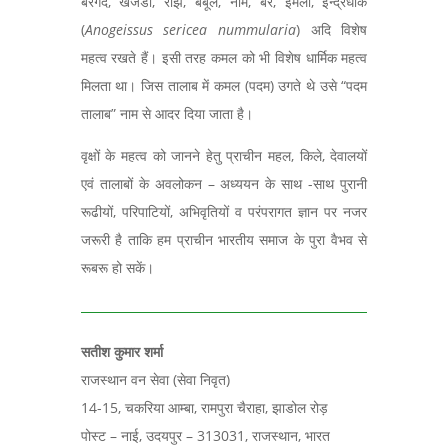
बरगद, खेजडी, रौंझ, बबूल, नीम, बेर, इमली, इन्द्रधोक
(
Anogeissus sericea nummularia
) अदि विशेष
महत्व रखते हैं। इसी तरह कमल को भी विशेष धार्मिक महत्व
मिलता था। जिस तालाब में कमल (पदम) उगते थे उसे “पदम
तालाब” नाम से आदर दिया जाता है।
वृक्षों के महत्व को जानने हेतु प्राचीन महल, किले, देवालयों
एवं तालाबों के अवलोकन – अध्ययन के साथ -साथ पुरानी
रूढीयों, परिपाटियों, अभिवृतियों व परंपरागत ज्ञान पर नजर
जरूरी है ताकि हम प्राचीन भारतीय समाज के पुरा वैभव से
रूबरू हो सकें।
सतीश कुमार शर्मा
राजस्थान वन सेवा (सेवा निवृत)
14-15, चकरिया आम्बा, रामपुरा चैराहा, झाडोल रोड़
पोस्ट – नाई, उदयपुर – 313031, राजस्थान, भारत