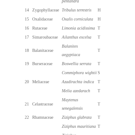
pentandra
14
Zygophyllaceae
Tribulus terrestris
H
15
Oxalidaceae
Oxalis corniculata
H
16
Rutaceae
Limonia acidissima
T
17
Simaroubaceae
Ailanthus excelsa
T
Balanites
18
Balanitaceae
T
aegyptiaca
19
Burseraceae
Boswellia serrata
T
Commiphora wightii
S
20
Meliaceae
Azadirachta indica
T
Melia azedarach
T
Maytenus
21
Celastraceae
T
senegalensis
22
Rhamnaceae
Ziziphus glabrata
T
Ziziphus mauritiana
T