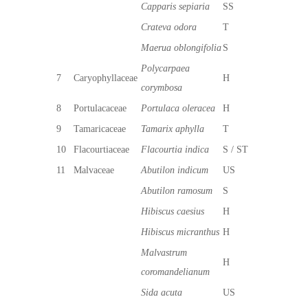
Capparis sepiaria
SS
Crateva odora
T
Maerua oblongifolia
S
Polycarpaea
7
Caryophyllaceae
H
corymbosa
8
Portulacaceae
Portulaca oleracea
H
9
Tamaricaceae
Tamarix aphylla
T
10
Flacourtiaceae
Flacourtia indica
S / ST
11
Malvaceae
Abutilon indicum
US
Abutilon ramosum
S
Hibiscus caesius
H
Hibiscus micranthus
H
Malvastrum
H
coromandelianum
Sida acuta
US