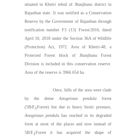
situated in Khetri tehsil of Jhunjhunu district in
Rajasthan state. It was notified as a Conservation
Reserve by the Government of Rajasthan through
notification number F3 (13) Forest/2016, dated
April 10, 2018 under the Section 36A of Wildlife
(Protection) Act, 1972. Area of Khetri-48, a
Protected Forest block of Jhunjhunu Forest
Division is included in this conservation reserve.
Area of the reserve is 3966.654 ha.
Once, hills of the area were clade
by the dense
Anogeissus pendula
forest
(5B/E
Forest) but due to heavy biotic pressure,
1
Anogeissus pendula
has reached in its degraded
form at most of the places and now instead of
5B/E
Forest it has acquired the shape of
1