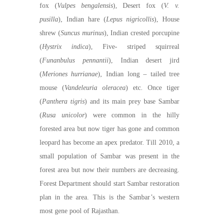
fox (
Vulpes bengalensis
), Desert fox (
V. v.
pusilla
), Indian hare (
Lepus nigricollis
), House
shrew (
Suncus murinus
), Indian crested porcupine
(
Hystrix indica
), Five- striped squirreal
(
Funanbulus pennantii
), Indian desert jird
(
Meriones hurrianae
), Indian long – tailed tree
mouse (
Vandeleuria oleracea
) etc. Once tiger
(
Panthera tigris
) and its main prey base Sambar
(
Rusa unicolor
) were common in the hilly
forested area but now tiger has gone and common
leopard has become an apex predator. Till 2010, a
small population of Sambar was present in the
forest area but now their numbers are decreasing.
Forest Department should start Sambar restoration
plan in the area. This is the Sambar’s western
most gene pool of Rajasthan.