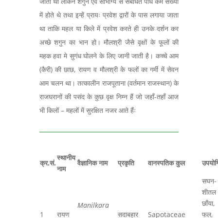
जाती थी लेकिन शगुन एवं सौभाग्य से संबंधित पौधे कम संख्या
में होते थे तथा इन्हें प्रायः प्रवेश द्वारों के पास लगाया जाता
था ताकि महल या किले में प्रवेश करते ही उनके दर्शन कर
अच्छे शगुन का भान हो। मौलश्री जैसे वृक्षों के फूलों की
महक हवा मे सुगंध घोलने के लिए जानी जाती है। कच्चे आम
(कैरी) की छाछ, रायण व मौलश्री के फलों का गर्मी में सेवन
आम चलन था। तत्कालीन राजपूताना (वर्तमान राजस्थान) के
राजघरानों की पसंद के कुछ वृक्ष निम्न हैं जो जहाँ-तहाँ आज
भी किलों – महलों में सुरक्षित नजर आते हैंः
स्थानीय
क्र.सं.
वैज्ञानिक नाम
प्रकृति
वानस्पतिक कुल
उपयोग
नाम
सघन-
शीतल
छाँया,
Manilkara
1
रायण
सदाबहार
Sapotaceae
फल,