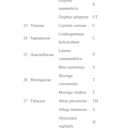
Ziziphus
S
nummularia
Ziziphus xylopyrus
UT
23
Vitaceae
Cayratia carnosa
C
Cardiospermum
24
Sapindaceae
C
halicacabum
Lannea
25
Anacardiaceae
T
coromandelica
Rhus mysorensis
S
Moringa
26
Moringaceae
T
concanensis
Moringa oleifera
T
27
Fabaceae
Abrus precatorius
TH
Alhagi maurorum
S
Alysicarpus
H
vaginalis