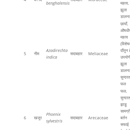
benghalensis
महत्व,
झूला
डालना
छायाँ,
औषधी
महत्व
(विशे
Azadirechta
दाँतुन ह
5
नीम
सदाबहार
Meliaceae
indica
उपयोगी
झूला
डालना
सुन्दरत
फल
फल,
सुन्दरत
झाडू
सामग्री
Phoenix
6
खजूर
सदाबहार
Arecaceae
बर्तन
sylvestris
सफाई