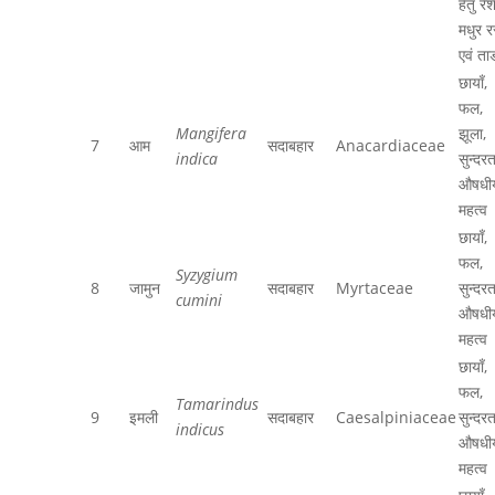
हेतु रेशे
मधुर 
एवं ता
छायाँ,
फल,
Mangifera
झूला,
7
आम
सदाबहार
Anacardiaceae
indica
सुन्दरत
औषधी
महत्व
छायाँ,
फल,
Syzygium
8
जामुन
सदाबहार
Myrtaceae
सुन्दरत
cumini
औषधी
महत्व
छायाँ,
फल,
Tamarindus
9
इमली
सदाबहार
Caesalpiniaceae
सुन्दरत
indicus
औषधी
महत्व