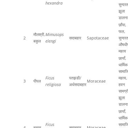
hexandra
सुन्दरत
झूला
डालना
छाँया,
फल,
मौलश्री,
Mimusops
2
सदाबहार
Sapotaceae
सुन्दरत
बकुल
elengi
औषधी
महत्व
छायाँ,
धार्मिक
सामाज
Ficus
पतझडी/
महत्व,
3
पीपल
Moraceae
religiosa
अर्धसदाबहार
हवन
सामग्री
झूला
डालना
छायाँ,
धार्मिक
Ficus
सामाज
4
बरगद
सदाबहार
Moraceae