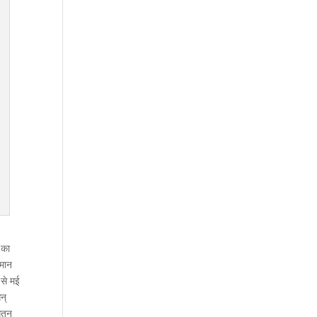
 का
पमान
 से मई
न्
औसतन