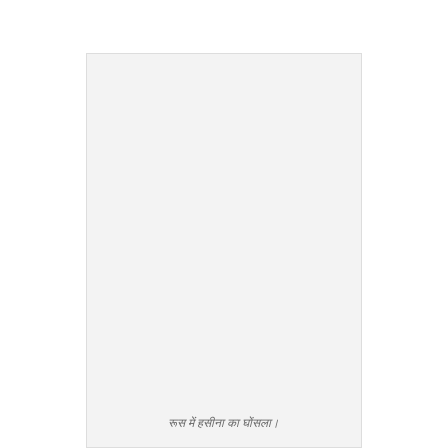
रूस में हसीना का घोंसला।