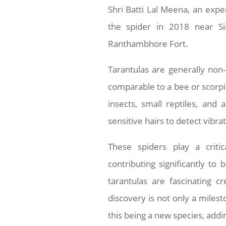
Shri Batti Lal Meena, an ex
the spider in 2018 near S
Ranthambhore Fort.
Tarantulas are generally no
comparable to a bee or scorpi
insects, small reptiles, and
sensitive hairs to detect vibra
These spiders play a criti
contributing significantly to 
tarantulas are fascinating c
discovery is not only a milesto
this being a new species, addi