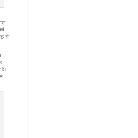
दाओं
्मा
दूर हो
h
ाद
ा है।
ास