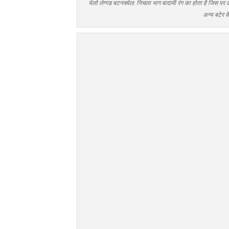
येलो लेग्गड बटनक्वेल: निचला भाग बादामी रंग का होता है जिस पर काल
अन्य बटेर क