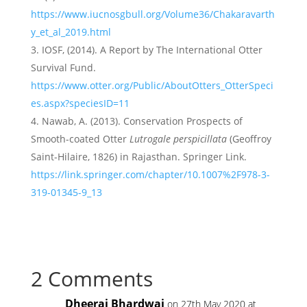
https://www.iucnosgbull.org/Volume36/Chakaravarth
y_et_al_2019.html
IOSF, (2014). A Report by The International Otter
Survival Fund.
https://www.otter.org/Public/AboutOtters_OtterSpeci
es.aspx?speciesID=11
Nawab, A. (2013). Conservation Prospects of
Smooth-coated Otter
Lutrogale perspicillata
(Geoffroy
Saint-Hilaire, 1826) in Rajasthan. Springer Link.
https://link.springer.com/chapter/10.1007%2F978-3-
319-01345-9_13
2 Comments
Dheeraj Bhardwaj
on 27th May 2020 at