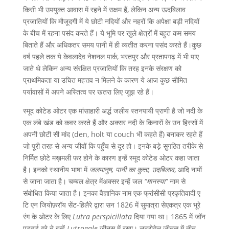
किसी भी उपयुक्त आवास में रहने में सक्षम हैं, लेकिन अन्य ऊदबिलाव
प्रजातियों कि मौजूदगी में ये छोटी नदियों और नहरों कि अपेक्षा बड़ी नदियों
के बीच में रहना पसंद करते हैं। ये भूमि पर खुले क्षेत्रों में बहुत कम समय
बिताते हैं और अधिकतर समय पानी में ही व्यतीत करना पसंद करते हैं।कुछ
वर्ष पहले तक ये केवलादेव नेशनल पार्क, भरतपुर और प्रतापगढ़ में भी पाए
जाते थे लेकिन अन्य संरक्षित प्रजातियों कि तरह इनके संरक्षण को
प्राथमिकता या उचित महत्तव न मिलने के कारण ये आज कुछ सीमित
पर्यावासों में अपने अस्तित्व पर खतरा लिए जूझ रहे हैं।
स्मूद कोटेड ओटर एक मांसाहारी अर्द्ध जलीय स्तनपायी प्राणी है जो नदी के
एक लंबे खंड को कवर करते हैं और अक्सर नदी के किनारों के उन हिस्सों में
अपनी छोटी सी मांद (den, holt या couch भी कहते हैं) बनाकर रहते हैं
जो पूरी तरह से अन्य जीवों कि पहुँच से दूर हो। इनके बड़े सुगठित तरीके से
निर्मित छोटे मख़मली फर होने के कारण इन्हें स्मूद कोटेड ओटर कहा जाता
है। इनको स्थानीय भाषा में
जलमानुष, पानी का कुत्ता, उदबिलाव
, आदि नामों
से जाना जाता है। चम्बल क्षेत्र मेंअक्सर इन्हें जल
“
मानस्या
”
नाम से
संबोधित किया जाता है। इनका वैज्ञानिक नाम एक फ्रांसीसी प्रकृतिवादी ए
टि एन जियोफ़रॉय सेंट-हिलैरे द्वारा सन 1826 में सुमात्रा सेएकत्र एक भूरे
रंग के ओटर के लिए
Lutra perspicillata
दिया गया था। 1865 में जॉन
एडवर्ड ग्रे ने इन्हें
Lutrogale
जीनस में रखा। लुटरोगेल जीनस में तीन