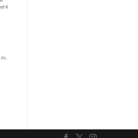
की
ों में
 Ph.