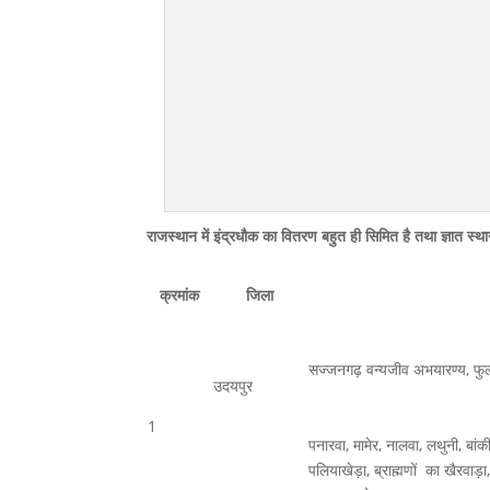
राजस्थान में इंद्रधौक का वितरण बहुत ही सिमित है तथा ज्ञात स्थानो
क्रमांक
जिला
सज्जनगढ़ वन्यजीव अभयारण्य, फु
उदयपुर
1
पनारवा, मामेर, नालवा, लथुनी, बांक
पलियाखेड़ा, ब्राह्मणों का खैरवा