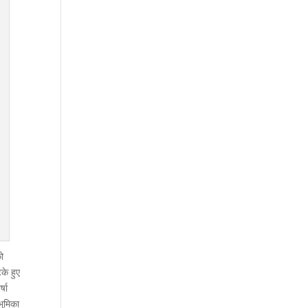
को
के हुए
्षा
भूमिका