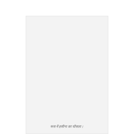
रूस में हसीना का घोंसला।