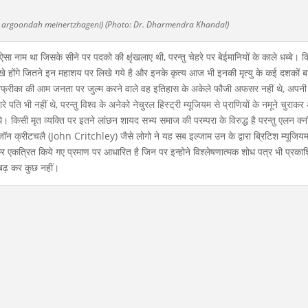
icula argoondah meinertzhageni) (Photo: Dr. Dharmendra Khandal)
सा नाम था जिसके सीने पर पदको की क्षृंखलाए थी, परन्तु चेहरे पर बेईमानियों के काले धब्बे। 
े होंगे जितने इन महाशय पर लिखे गये है और इनके कृत्य आज भी इनकी मृत्यु के कई दशकों ब
फ्रीका की आम जनता पर जुल्म करने वाले वह इतिहास के अकेले फौजी अफसर नहीं थे, अपनी 
 पति भी नहीं थे, परन्तु विश्व के अनेको नेचुरल हिस्ट्री म्यूजियम से प्राणियों के नमूने चुराकर
 थे। किसी मृत व्यक्ति पर इतने लांछन शायद सभ्य समाज की परम्परा के विरुद्ध है परन्तु एलन क्न
रीटचलै (John Critchley) जैसे लोगो ने यह सब इल्जाम उन के द्वारा ब्रिटिश म्यूजियम 
 एकत्रित किये गए प्रमाण पर आधारित है जिन पर इन्होने विश्लेषणात्मक शोध पत्र भी प्रका
े बढ़ कर कुछ नहीं।