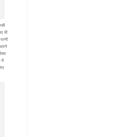
किसी
ाद भी
पत्नी
 अपने
ॉक्स
में
शित