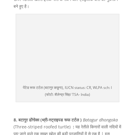
बने हुए है।
पेंटेड रूफ टर्टल (बटागुर कछुगा), IUCN status: CR, WLPA sch: I
(फोटो: शैलेन्द्र सिंह/ TSA- India)
8. बटागुर ढोंगोका (
थ्री-स्ट्राइपड रूफ
टर्टल )
Batagur dhongoka
(Three-striped roofed turtle)
:
यह रेतीले किनारों वाली नदियों में
पाए जाने वाले एक सख्त खोल की बड़ी प्रजातियों में से एक है | इस