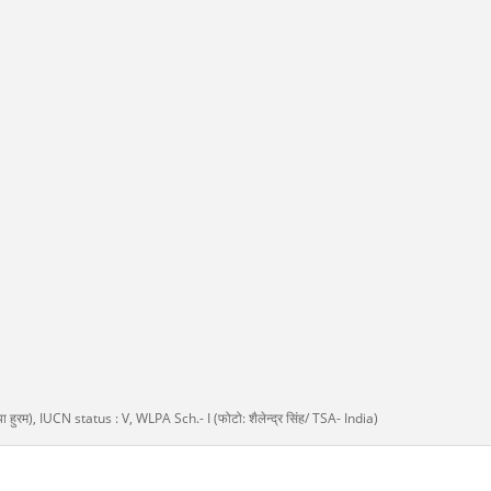
या हुरम), IUCN status : V, WLPA Sch.- I (फोटो: शैलेन्द्र सिंह/ TSA- India)