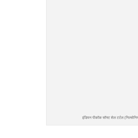
इंडियन पीकॉक सॉफ्ट शेल टर्टल (निल्सोनि