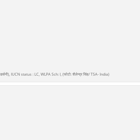
आंडर्सनी), IUCN status : LC, WLPA Sch: I, (फोटो: शैलेन्द्र सिंह/ TSA- India)