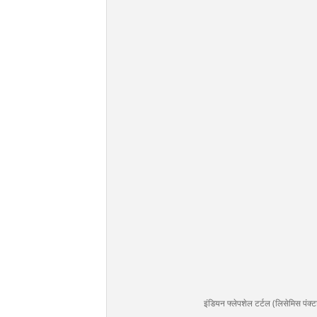
इंडियन फ्लेपशेल टर्टल (लिसेमिस पंक्