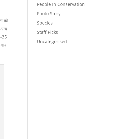
People In Conservation
Photo Story
खोल की
Species
 अन्य
Staff Picks
13-35
Uncategorised
क बाघ