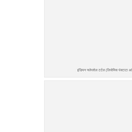
इंडियन फ्लेपशेल टर्टल (लिसेमिस पंक्टाटा 