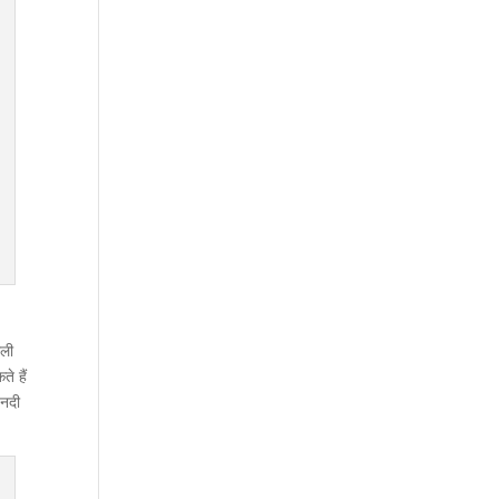
ाली
े हैं
 नदी