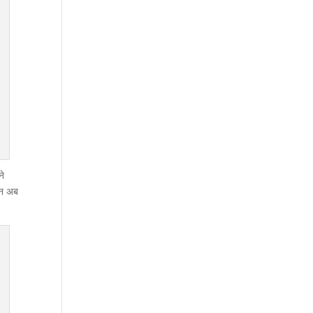
ने
ोजन अब