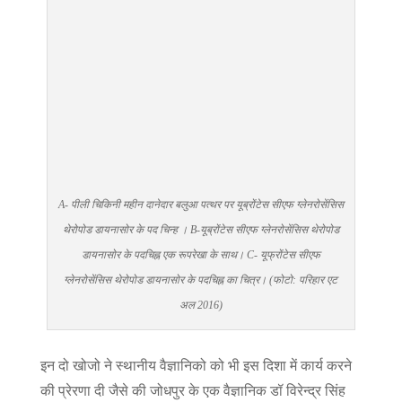
A- पीली चिकिनी महीन दानेदार बलुआ पत्थर पर यूब्रोंटेस सीएफ ग्लेनरोसेंसिस
थेरोपोड डायनासोर के पद चिन्ह । B-यूब्रोंटेस सीएफ ग्लेनरोसेंसिस थेरोपोड
डायनासोर के पदचिह्न एक रूपरेखा के साथ। C- यूफ्रोंटेस सीएफ
ग्लेनरोसेंसिस थेरोपोड डायनासोर के पदचिह्न का चित्र। (फोटो: परिहार एट
अल 2016)
इन दो खोजो ने स्थानीय वैज्ञानिको को भी इस दिशा में कार्य करने
की प्रेरणा दी जैसे की जोधपुर के एक वैज्ञानिक डॉ विरेन्द्र सिंह