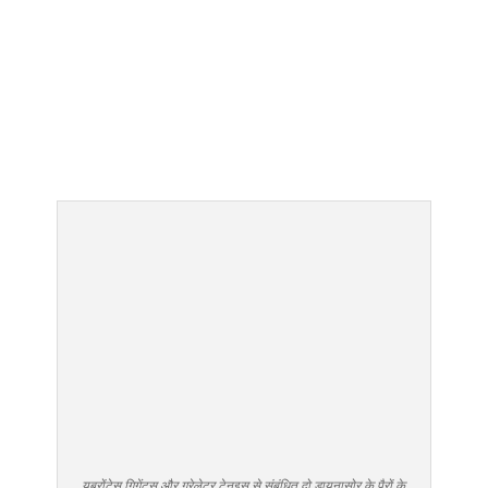
यूब्रोंटेस गिगेंटस और ग्रेलेटर टेनुइस से संबंधित दो डायनासोर के पैरों के