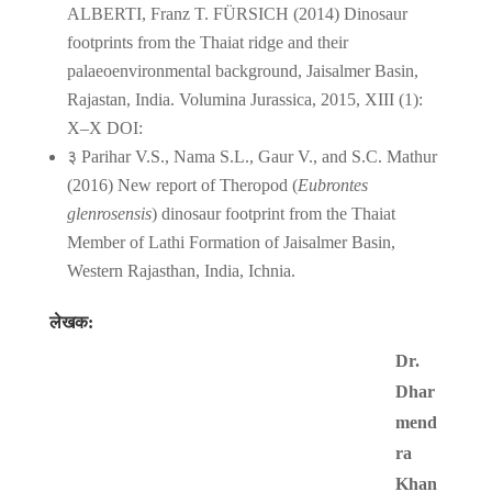
ALBERTI, Franz T. FÜRSICH (2014) Dinosaur
footprints from the Thaiat ridge and their
palaeoenvironmental background, Jaisalmer Basin,
Rajastan, India. Volumina Jurassica, 2015, XIII (1):
X–X DOI:
३ Parihar V.S., Nama S.L., Gaur V., and S.C. Mathur
(2016) New report of Theropod (
Eubrontes
glenrosensis
) dinosaur footprint from the Thaiat
Member of Lathi Formation of Jaisalmer Basin,
Western Rajasthan, India, Ichnia.
लेखक:
Dr.
Dhar
mend
ra
Khan