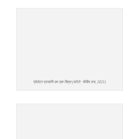
ग्रेलेटर प्रजाति का एक चित्र (फोटो: गोबिंद राय, 2021)