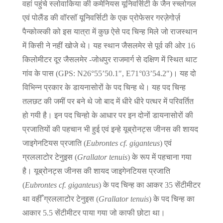
वहां पहुंचे स्लोवाकिया की कमेनियस यूनिवर्सिटी के जैन स्च्लोगल
एवं पोलैंड की वॉरसॉ यूनिवर्सिटी के एक प्रोफेसर गरज़ेगोर्ज़
पैन्कोव्स्की को इस यात्रा में कुछ ऐसे पद चिन्ह मिले जो राजस्थान
में किसी ने नहीं खोजे थे। यह स्थान जैसलमेर से पूर्व की ओर 16
किलोमीटर दूर जैसलमेर -जोधपुर राजमार्ग से दक्षिण में स्थित थाट
गांव के पास (GPS: N26°55’50.1″, E71°03’54.2″)। यह दो
विभिन्न प्रकार के डायनासोरों के पद चिन्ह थे। यह पद चिन्ह
तलछट की जमीं पर बने थे जो बाद में धीरे धीरे पत्थर में परिवर्तित
हो गयी है। इन पद चिन्हो के आधार पर इन दोनों डायनासोरों की
प्रजातियों की पहचान भी हुई एवं इन्हे यूब्रोनट्स जीनस की शायद
जाइगेनटियस प्रजाति (
Eubrontes cf. giganteus
) एवं
ग्रललाटोर टेनुइस (
Grallator tenuis
) के रूप में पहचाना गया
है। यूब्रोनट्स जीनस की शायद जाइगेनटियस प्रजाति
(
Eubrontes cf. giganteus
) के पद चिन्ह का आकर 35 सेंटीमीटर
था वहीँ ग्रललाटोर टेनुइस (
Grallator tenuis
) के पद चिन्ह का
आकार 5.5 सेंटीमीटर पाया गया जो काफी छोटा था।