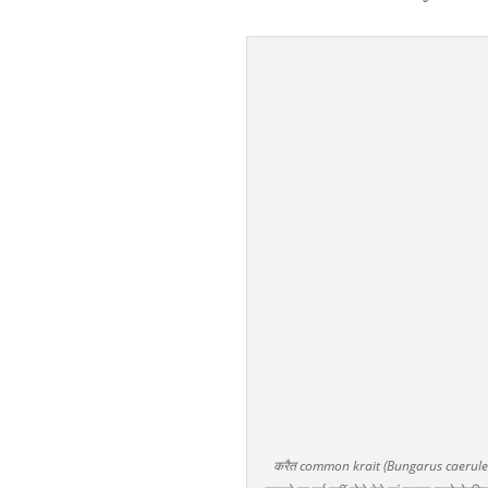
करैत common krait (Bungarus caeruleus) : 