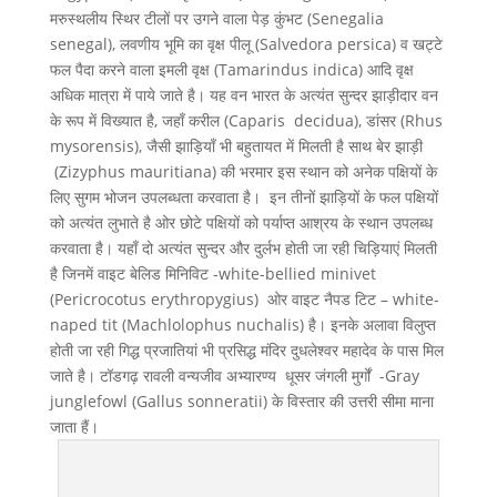
मरुस्थलीय स्थिर टीलों पर उगने वाला पेड़ कुंभट (Senegalia
senegal), लवणीय भूमि का वृक्ष पीलू (Salvedora persica) व खट्टे
फल पैदा करने वाला इमली वृक्ष (Tamarindus indica) आदि वृक्ष
अधिक मात्रा में पाये जाते है। यह वन भारत के अत्यंत सुन्दर झाड़ीदार वन
के रूप में विख्यात है, जहाँ करील (Caparis decidua), डांसर (Rhus
mysorensis), जैसी झाड़ियाँ भी बहुतायत में मिलती है साथ बेर झाड़ी
(Zizyphus mauritiana) की भरमार इस स्थान को अनेक पक्षियों के
लिए सुगम भोजन उपलब्धता करवाता है। इन तीनों झाड़ियों के फल पक्षियों
को अत्यंत लुभाते है ओर छोटे पक्षियों को पर्याप्त आश्रय के स्थान उपलब्ध
करवाता है। यहाँ दो अत्यंत सुन्दर और दुर्लभ होती जा रही चिड़ियाएं मिलती
है जिनमें वाइट बेलिड मिनिविट -white-bellied minivet
(Pericrocotus erythropygius) ओर वाइट नैपड टिट – white-
naped tit (Machlolophus nuchalis) है। इनके अलावा विलुप्त
होती जा रही गिद्ध प्रजातियां भी प्रसिद्ध मंदिर दुधलेश्वर महादेव के पास मिल
जाते है। टॉडगढ़ रावली वन्यजीव अभ्यारण्य धूसर जंगली मुर्गों -Gray
junglefowl (Gallus sonneratii) के विस्तार की उत्तरी सीमा माना
जाता हैं।