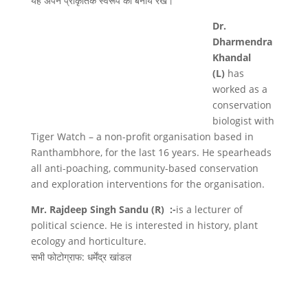
यह अपने प्राकृतिक स्वरूप को बनाये रखे।
Dr.
Dharmendra
Khandal
(L)
has
worked as a
conservation
biologist with
Tiger Watch – a non-profit organisation based in
Ranthambhore, for the last 16 years. He spearheads
all anti-poaching, community-based conservation
and exploration interventions for the organisation.
Mr. Rajdeep Singh Sandu (R) :-
is a lecturer of
political science. He is interested in history, plant
ecology and horticulture.
सभी फोटोग्राफ: धर्मेंद्र खांडल