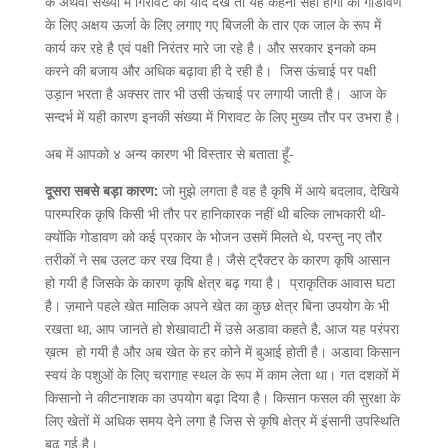
के अथवा संख्या में गिरावट को यदि देखे तो यह कहना सही होगा की गोडावण
के लिए अक्षय ऊर्जा के लिए लगाए गए बिजली के तार एक जाल के रूप में
कार्य कर रहे है एवं पक्षी निरंतर मारे जा रहे है। और सरकार इनको कम
करने की बजाय और अधिक बढ़ावा ही दे रही है। जिस ऊंचाई पर पक्षी
उड़ान भरता है अक्सर तार भी उसी ऊंचाई पर लगायी जाती है। आज के
सन्दर्भ में यही कारण इनकी संख्या में गिरावट के लिए मुख्य तौर पर उभरा है।
अब में आपको ४ अन्य कारण भी विस्तार से बताता हूँ-
दूसरा सबसे बड़ा कारण:
जो मुझे लगता है वह है कृषि में आये बदलाव, देखिये
पारम्परिक कृषि किसी भी तौर पर हानिकारक नहीं थी बल्कि लाभकारी थी-
क्योंकि गोडावण को कई प्रकार के भोजन उसमें मिलते थे, परन्तु नए तौर
तरीकों ने सब उलट कर रख दिया है। जैसे ट्रैक्टर के कारण कृषि आसान
हो गयी है जिसके के कारण कृषि क्षेत्र बढ़ गया है। प्राकृतिक आवास घटा
है। ज़माने पहले खेत मालिक अपने खेत का कुछ क्षेत्र बिना उपयोग के भी
रखता था, आप जानते हो शेखावाटी में उसे अडावा कहते है, आज यह परंपरा
ख़त्म हो गयी है और अब खेत के हर कोने में बुआई होती है। अडावा किसान
स्वयं के पशुओं के लिए चरागाह स्थल के रूप में काम लेता था। गत दशकों में
किसानो ने कीटनाशक का उपयोग बढ़ा दिया है। किसान फसल की सुरक्षा के
लिए खेतों में अधिक समय देने लगा है जिस से कृषि क्षेत्र में इंसानी उपस्थिति
बढ़ गई है।