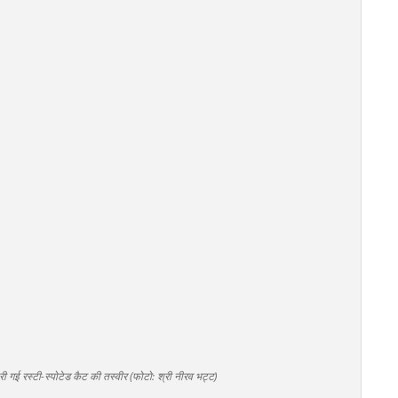
ारी गई रस्टी-स्पोटेड कैट की तस्वीर (फोटो: श्री नीरव भट्ट)