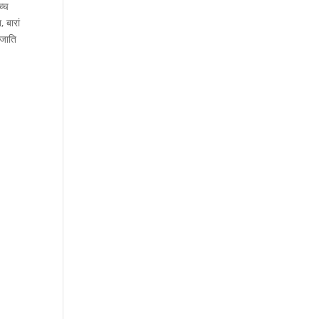
च्च
 बारां
रजाति