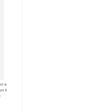
तरे के
ान में
े