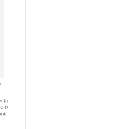
त
या है।
थ बैठे
म से