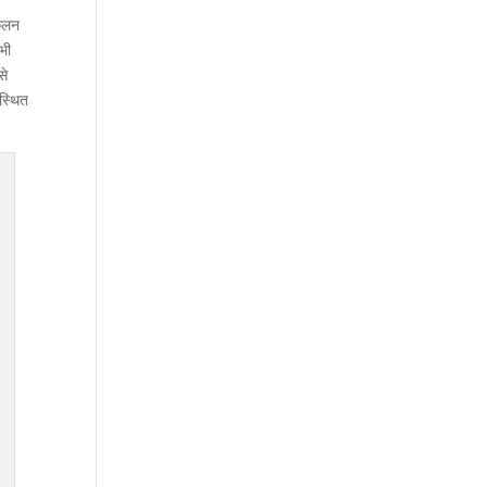
ंकलन
 भी
से
 स्थित