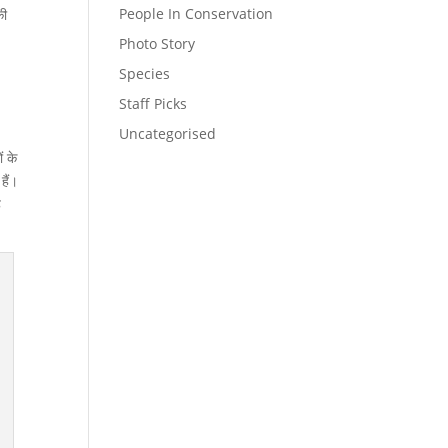
People In Conservation
की
Photo Story
Species
Staff Picks
Uncategorised
ं के
हैं।
ह