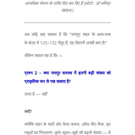
अत्यधिक भोजन के ज़रिए पैदा कर दिए हैं (फ़ोटो : डॉ धर्मेन्द्र
खांडल )
अब कोई कह सकता है कि “जयपुर शहर के आस-पास
के
क्षेत्र में
125–132
तेंदुए हैं
,
यह कितनी अच्छी बात है!
”
लेकिन सवाल यह है कि
—
प्रश्न 2 – क्या जयपुर वास्तव में इतनी बड़ी संख्या को
प्राकृतिक रूप से रख सकता है
?
उत्तर है
—
नहीं
क्यों
?
क्योंकि शहर के चारों ओर फैला कचरा,
अवैध मीट-फेंक
,
मृत
पशुओं का निस्तारण
,
कुत्ते
–
सूअर
–
चूहों की बढ़ती संख्या
—
ये