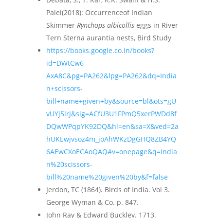
Palei(2018): Occurrenceof Indian
Skimmer
Rynchops albicollis
eggs in River
Tern Sterna aurantia nests, Bird Study
https://books.google.co.in/books?
id=DWtCw6-
AxA8C&pg=PA262&lpg=PA262&dq=India
n+scissors-
bill+name+given+by&source=bl&ots=gU
vUYj5lrJ&sig=ACfU3U1FPmQ5xerPWDd8f
DQwWPqpYK92DQ&hl=en&sa=X&ved=2a
hUKEwjvsoz4m_joAhWKzDgGHQ8ZB4YQ
6AEwCXoECAoQAQ#v=onepage&q=India
n%20scissors-
bill%20name%20given%20by&f=false
Jerdon, TC (1864). Birds of India. Vol 3.
George Wyman & Co. p. 847.
John Ray & Edward Buckley. 1713.