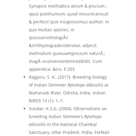
Synopsis methodica avium & piscium :
opus posthumum, quod vivusrecensuit
& perfecit ipse insignissimus author: in
quo multas species, in
ipsiusornithologiÃ¢
&ichthyologiadesideratas, adjecit:
methodum quesuampiscium naturÃ¦
magÃ¬sconvenientemreddidit. Cum
appendice, &ico. P.203
Rajguru, S. K., (2017). Breeding biology
of Indian Skimmer
Rynchops albicollis
at
Mahanadi River, Odisha, India. Indian
BIRDS 13 (1): 1–7.
Sundar, K.S.G. (2004). Observations on
breeding Indian Skimmers
Rynchops
albicollis
in the National Chambal
Sanctuary, Uttar Pradesh, India. Forktail