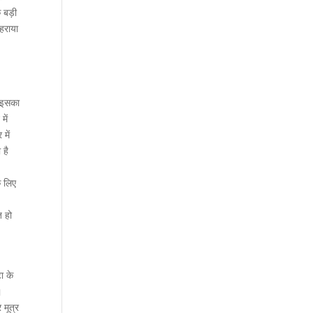
ि बड़ी
ठहराया
। इसका
में
में
 है
े लिए
त हो
टा के
।
 मूत्र