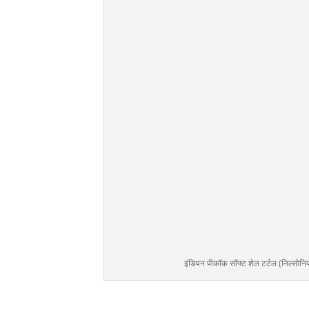
इंडियन पीकॉक सॉफ्ट शेल टर्टल (निल्सोनि