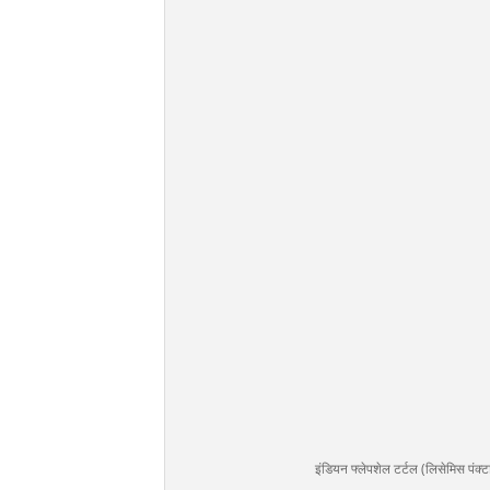
इंडियन फ्लेपशेल टर्टल (लिसेमिस पंक्