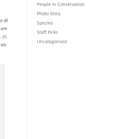
People In Conservation
Photo Story
खोल की
Species
 अन्य
Staff Picks
13-35
Uncategorised
क बाघ