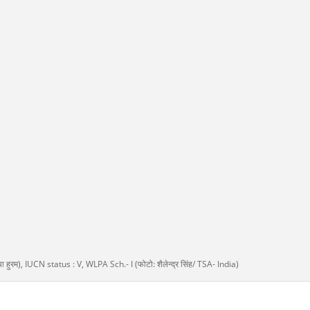
या हुरम), IUCN status : V, WLPA Sch.- I (फोटो: शैलेन्द्र सिंह/ TSA- India)