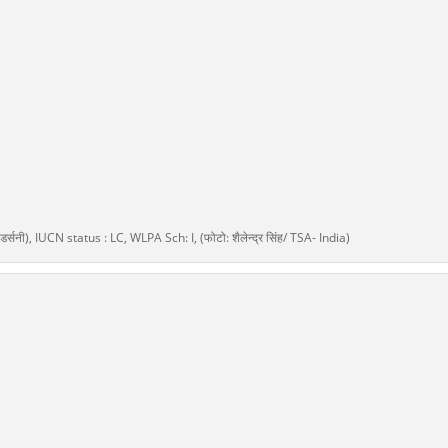
आंडर्सनी), IUCN status : LC, WLPA Sch: I, (फोटो: शैलेन्द्र सिंह/ TSA- India)