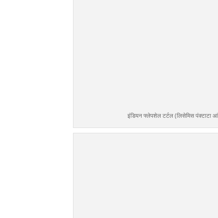
इंडियन फ्लेपशेल टर्टल (लिसेमिस पंक्टाटा 