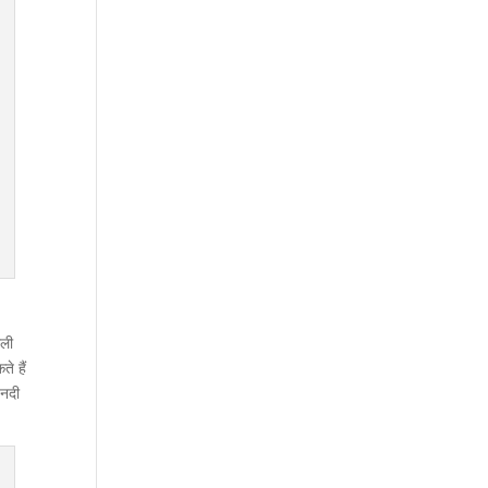
ाली
े हैं
 नदी