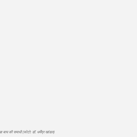
ा बाघ की समाधी (फोटो: डॉ. धर्मेंद्र खांडल)