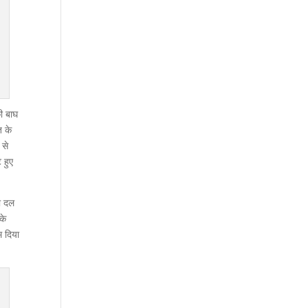
की बाघ
त के
 से
 हुए
षा दल
के
म दिया