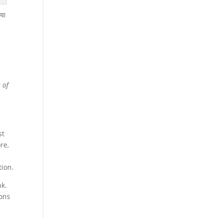
िया
 of
st
re,
tion.
nk.
ions