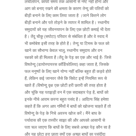
लचीलापन, काफी समय तक आसानी से नष्ट नहीं होना और
आग को बनाए रखने की क्षमता के कारण तेन्दु की पतियों को
बीड़ी बनाने के लिए काम लिया जाता है ।जाने कितने लोग
बीड़ी बनाने और पते तोड़ने के व्यापर में शामिल है। स्थानीय
समुदायों को यह जीवनयापन के लिए एक छोटी कमाई भी देता
है। तेंदू चीकू (सपोटा) परिवार से संबंधित है और वे स्वाद में
भी कमोबेश इसी तरह के होते है। तेन्दु या टिमरू के फल को
खाने का सौभाग्य केवल भालु, स्थानीय समुदाय और वन
रक्षको को ही मिलता है।तेंदू के पेड़ का एक और भाई है- जिसे
विषतेन्दु (डायोस्पायरस कॉर्डिफोलिया) कहा जाता है, जिसके
फल मनुष्यों के लिए खाने योग्य नहीं बल्कि बहुत ही कड़वे होते
हैं, लेकिन कई जानवर जैसे कि सिवेट इन्हें नियमित रूप से
खाते हैं।विष्तेन्दु वृक्ष एक छोटी हरी छतरी की तरह होता है
और चूंकि यह पतझड़ी वन में एक सदाबहार पेड़ है, बाघों को
इनके नीचे आराम करना बहुत पसंद है। आदित्य सिंह हमेशा
कहते हैं कि अगर आप गर्मियों में बाघों को खोजना चाहते हैं तो
विष्तेन्दु के पेड़ के निचे अवस्य खोज करें। मैंने बाघ के
पर्यावास की एक तस्वीर साझा की और आपको आसानी से
पता चल जाएगा कि बाघों के लिए सबसे अच्छा पेड़ कौन सा है
और यह छोटा हरा छाता क्यों एक अच्छा बाघों का पसंदीदा