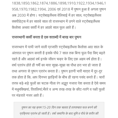
1838,1850,1862,1874,1886,1898,1910,1922,1934,1946,1
958,1970,1982,1994, 2006 एवं 2018 में पुष्पन हुआ है अगला पुष्पन
अब 2030 में होगा। स्ट्रोबाइलैंथस वेलिचाई में हर साल, स्ट्रोबाइलैंथस
क्सपीडेट्स में हर सातवे साल तो राजस्थान में उगने वाले स्ट्रोबाइलैंथस
कैलोसा अथवा कार्वी में हर आठवे साल फूल आते हैं।
राजस्थानी कार्वी करता है एक शताब्दी में बारह बार पुष्पन
राजस्थान में पायी जाने वाली प्रजाति स्ट्रोबाइलैंथस कैलोसा आठ साल के
अंतराल पर पुष्पन करती है इसके पौधे 7 साल तक बिना फूल पैदा किए बढ़ते
रहते है और आठवां वर्ष इनके जीवन चक्र के लिए एक अहम वर्ष होता है।
वर्षा प्रारंभ होते ही गर्मी का मारा सूखा-सूखा सा पौधा हरा भरा हो जाता है
तथा अगस्त से पुष्पन प्रारंभ करता है। पुष्पन इतनी भारी मात्रा में दूर-दूर
तक होता है कि, आप दिनभर झाड़ियों के बीच ही रहना पसंद करते हैं। चारों
तरफ बड़े-बड़े फूलों का चटक नीला रंग अद्भुत नजारा पेश करता है ऐसे समय
में मधुमक्खियां, तितलियां,भँवरे व अन्य तरह-तरह के कीट-पतंगे व पक्षी फूलों
पर मंडराते नजर आते हैं।
पुष्पन का यह क्रम 15-20 दिन तक चलता है तत्पश्चात फल बनने की
प्रक्रिया प्रारंभ हो जाती है। वर्षा समाप्ति के बाद भूमि व पौधे के शरीर की