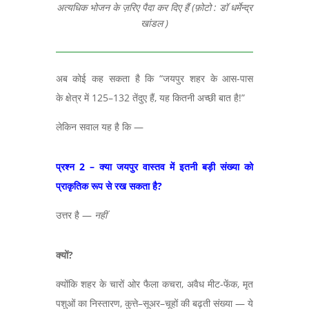
अत्यधिक भोजन के ज़रिए पैदा कर दिए हैं (फ़ोटो : डॉ धर्मेन्द्र
खांडल )
अब कोई कह सकता है कि “जयपुर शहर के आस-पास
के
क्षेत्र में
125–132
तेंदुए हैं
,
यह कितनी अच्छी बात है!
”
लेकिन सवाल यह है कि
—
प्रश्न 2 – क्या जयपुर वास्तव में इतनी बड़ी संख्या को
प्राकृतिक रूप से रख सकता है
?
उत्तर है
—
नहीं
क्यों
?
क्योंकि शहर के चारों ओर फैला कचरा,
अवैध मीट-फेंक
,
मृत
पशुओं का निस्तारण
,
कुत्ते
–
सूअर
–
चूहों की बढ़ती संख्या
—
ये