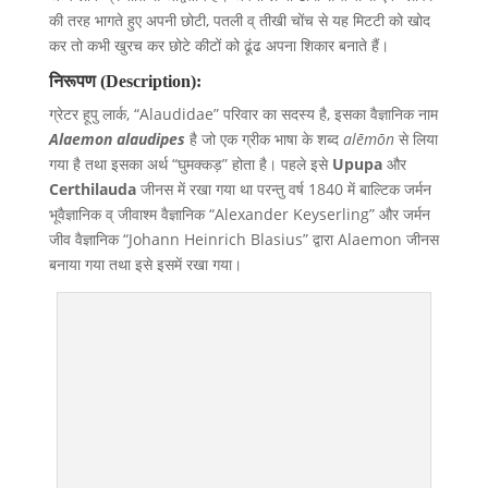
की तरह भागते हुए अपनी छोटी, पतली व् तीखी चोंच से यह मिटटी को खोद
कर तो कभी खुरच कर छोटे कीटों को ढूंढ अपना शिकार बनाते हैं।
निरूपण (Description):
ग्रेटर हूपु लार्क, “Alaudidae” परिवार का सदस्य है, इसका वैज्ञानिक नाम
Alaemon alaudipes
है जो एक ग्रीक भाषा के शब्द
alēmōn
से लिया
गया है तथा इसका अर्थ “घुमक्कड़” होता है। पहले इसे
Upupa
और
Certhilauda
जीनस में रखा गया था परन्तु वर्ष 1840 में बाल्टिक जर्मन
भूवैज्ञानिक व् जीवाश्म वैज्ञानिक “Alexander Keyserling” और जर्मन
जीव वैज्ञानिक “Johann Heinrich Blasius” द्वारा Alaemon जीनस
बनाया गया तथा इसे इसमें रखा गया।