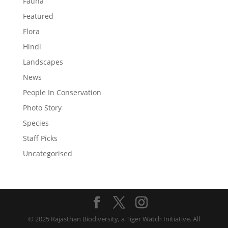
Fauna
Featured
Flora
Hindi
Landscapes
News
People In Conservation
Photo Story
Species
Staff Picks
Uncategorised
© 2025 Rajasthan Biodiversity, a Tiger Watch Initiative. All