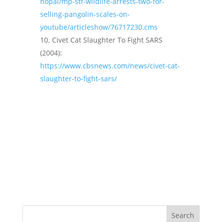
hopal/mp-stf-wildlife-arrests-two-for-
selling-pangolin-scales-on-
youtube/articleshow/76717230.cms
Civet Cat Slaughter To Fight SARS
(2004):
https://www.cbsnews.com/news/civet-cat-
slaughter-to-fight-sars/