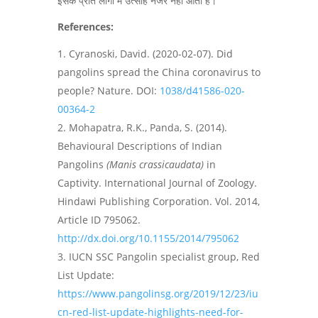
इसके प्रति लोगों में उत्साह नजर नहीं आता है।
References:
Cyranoski, David. (2020-02-07). Did
pangolins spread the China coronavirus to
people? Nature. DOI:
1038/d41586-020-
00364-2
Mohapatra, R.K., Panda, S. (2014).
Behavioural Descriptions of Indian
Pangolins
(Manis crassicaudata)
in
Captivity. International Journal of Zoology.
Hindawi Publishing Corporation. Vol. 2014,
Article ID 795062.
http://dx.doi.org/10.1155/2014/795062
IUCN SSC Pangolin specialist group, Red
List Update:
https://www.pangolinsg.org/2019/12/23/iu
cn-red-list-update-highlights-need-for-