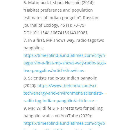
Mahmood; Irshad; Hussain (2014).
“Habitat preference and population
estimates of Indian pangolin”. Russian
Journal of Ecology. 45 (1): 70–75.
DOI:10.1134/s1067413614010081
In a first, MP shows way, radio-tags two
pangolins:
https://timesofindia.indiatimes.com/city/n
agpur/in-a-first-mp-shows-way-radio-tags-
two-pangolins/articleshow/cms
Scientists radio-tag Indian pangolin
(2020):
https://www.thehindu.com/sci-
tech/energy-and-environment/scientists-
radio-tag-indian-pangolin/articleece
MP: Wildlife STF arrests two for selling
pangolin scales on YouTube (2020):
https://timesofindia.indiatimes.com/city/b