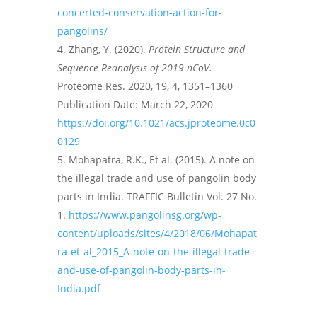
concerted-conservation-action-for-
pangolins/
Zhang, Y. (2020).
Protein Structure and
Sequence Reanalysis of 2019-nCoV.
Proteome Res. 2020, 19, 4, 1351–1360
Publication Date: March 22, 2020
https://doi.org/10.1021/acs.jproteome.0c0
0129
Mohapatra, R.K., Et al. (2015). A note on
the illegal trade and use of pangolin body
parts in India. TRAFFIC Bulletin Vol. 27 No.
1.
https://www.pangolinsg.org/wp-
content/uploads/sites/4/2018/06/Mohapat
ra-et-al_2015_A-note-on-the-illegal-trade-
and-use-of-pangolin-body-parts-in-
India.pdf