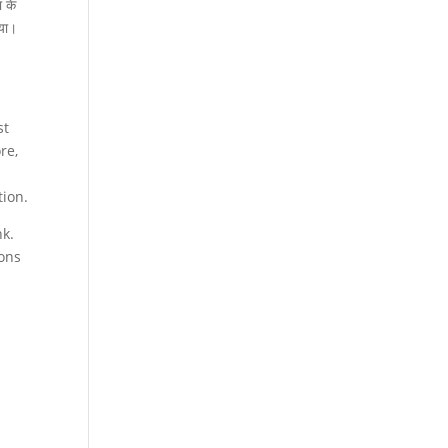
ा के
गया।
st
re,
tion.
nk.
ions