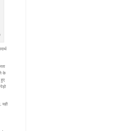
)
दार्थ
करता
े के
 हुए
पेड़ो
ै, यही