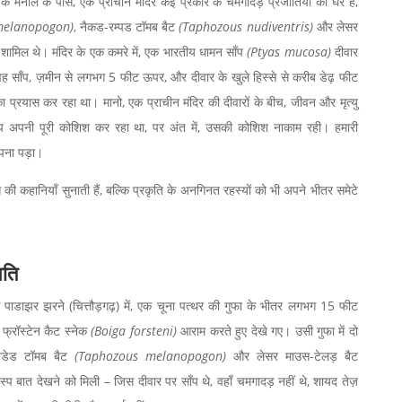
े के मैनाल के पास, एक प्राचीन मंदिर कई प्रकार के चमगादड़ प्रजातियों का घर है,
melanopogon)
, नैकड-रम्पड टॉमब बैट
(Taphozous nudiventris)
और लेसर
शामिल थे। मंदिर के एक कमरे में, एक भारतीय धामन साँप
(Ptyas mucosa)
दीवार
 वह साँप, ज़मीन से लगभग 5 फीट ऊपर, और दीवार के खुले हिस्से से करीब डेढ़ फीट
 प्रयास कर रहा था। मानो, एक प्राचीन मंदिर की दीवारों के बीच, जीवन और मृत्यु
 अपनी पूरी कोशिश कर रहा था, पर अंत में, उसकी कोशिश नाकाम रही। हमारी
पना पड़ा।
की कहानियाँ सुनाती हैं, बल्कि प्रकृति के अनगिनत रहस्यों को भी अपने भीतर समेटे
िति
े पाडाझर झरने (चित्तौड़गढ़) में, एक चूना पत्थर की गुफा के भीतर लगभग 15 फीट
फ्रॉस्टेन कैट स्नेक
(Boiga forsteni)
आराम करते हुए देखे गए। उसी गुफा में दो
यरडेड टॉमब बैट
(Taphozous melanopogon)
और लेसर माउस-टेलड़ बैट
्प बात देखने को मिली – जिस दीवार पर साँप थे, वहाँ चमगादड़ नहीं थे, शायद तेज़