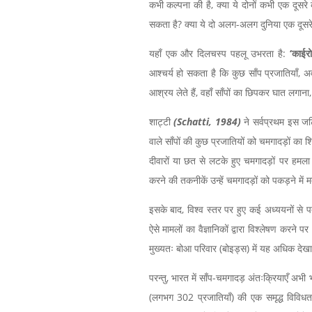
कभी कल्पना की है, क्या ये दोनों कभी एक दूसरे
सकता है? क्या ये दो अलग-अलग दुनिया एक दूसरे 
यहाँ एक और दिलचस्प पहलू उभरता है:
‘काईरो
आश्चर्य हो सकता है कि कुछ साँप प्रजातियाँ, अव
आश्रय लेते हैं, वहाँ साँपों का छिपकर घात लगान
शाट्टी
(Schatti, 1984)
ने सर्वप्रथम इस जटि
वाले साँपों की कुछ प्रजातियों को चमगादड़ों का
दीवारों या छत से लटके हुए चमगादड़ों पर हम
करने की तकनीकें उन्हें चमगादड़ों को पकड़ने में 
इसके बाद, विश्व स्तर पर हुए कई अध्ययनों से पता
ऐसे मामलों का वैज्ञानिकों द्वारा विश्लेषण करन
मुख्यतः बोआ परिवार (बोइड्स) में यह अधिक देख
परन्तु, भारत में साँप-चमगादड़ अंतःक्रियाएँ अभी भी
(लगभग 302 प्रजातियाँ) की एक समृद्ध विविधत