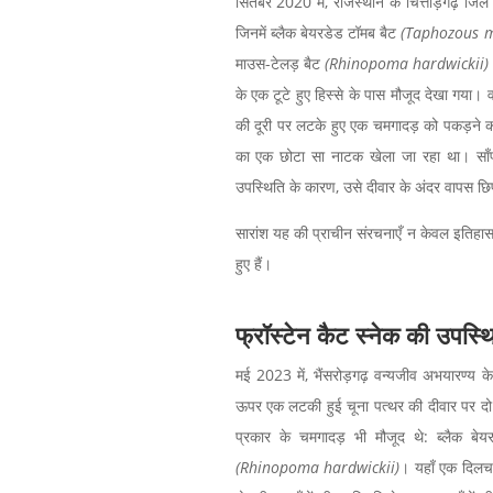
सितंबर 2020 में, राजस्थान के चित्तौड़गढ़ जिल
जिनमें ब्लैक बेयरडेड टॉमब बैट
(Taphozous 
माउस-टेलड़ बैट
(Rhinopoma hardwickii)
के एक टूटे हुए हिस्से के पास मौजूद देखा गया।
की दूरी पर लटके हुए एक चमगादड़ को पकड़ने का
का एक छोटा सा नाटक खेला जा रहा था। साँप
उपस्थिति के कारण, उसे दीवार के अंदर वापस छि
सारांश यह की प्राचीन संरचनाएँ न केवल इतिहास 
हुए हैं।
फ्रॉस्टेन कैट स्नेक
की उपस्थ
मई 2023 में, भैंसरोड़गढ़ वन्यजीव अभयारण्य क
ऊपर एक लटकी हुई चूना पत्थर की दीवार पर दो 
प्रकार के चमगादड़ भी मौजूद थे: ब्लैक बे
(Rhinopoma hardwickii)
। यहाँ एक दिलचस