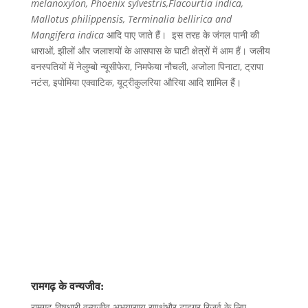
melanoxylon, Phoenix sylvestris,Flacourtia indica,
Mallotus philippensis, Terminalia bellirica and
Mangifera indica
आदि पाए जाते हैं। इस तरह के जंगल पानी की
धाराओं, झीलों और जलाशयों के आसपास के घाटी क्षेत्रों में आम हैं। जलीय
वनस्पतियों में नेलुम्बो न्यूसीफेरा, निमफेया नौचली, अजोला पिनाटा, ट्रापा
नटंस, इपोमिया एक्वाटिक, यूट्रीकुलरिया औरिया आदि शामिल हैं।
रामगढ़ के वन्यजीव:
रामगढ़ विषधारी वन्यजीव अभयारण्य रणथंभौर टाइगर रिजर्व के लिए