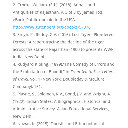
Crooke, William. (Ed.). (2018). Annals and
Antiquities of Rajasthan, v. 3 of 3 by James Tod.
eBook, Public domain in the USA.
http://www.gutenberg.org/ebooks/57376
Singh, P., Reddy, G.V. (2016). Lost Tigers Plundered
Forests: A report tracing the decline of the tiger
across the state of Rajasthan (1900 to present), WWF-
India, New Delhi.
Rudyard Kipling. (1899).“The Comedy of Errors and
the Exploitation of Boondi,” in
From Sea to Sea; Letters
of Travel
, vol. 1 (New York: Doubleday & McClure
Company), 151.
Playne, S., Solomon, R.V., Bond, J.V. and Wright, A.
(1922). Indian States: A Biographical, Historical and
Administrative Survey. Asian Educational Services,
New Delhi.
Nawar, K. (2015). Floristic and Ethnobotanical