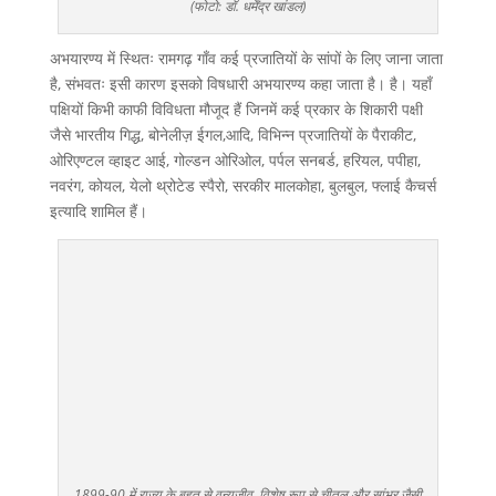
(फोटो: डॉ. धर्मेंद्र खांडल)
अभयारण्य में स्थितः रामगढ़ गाँव कई प्रजातियों के सांपों के लिए जाना जाता
है, संभवतः इसी कारण इसको विषधारी अभयारण्य कहा जाता है। है। यहाँ
पक्षियों किभी काफी विविधता मौजूद हैं जिनमें कई प्रकार के शिकारी पक्षी
जैसे भारतीय गिद्ध, बोनेलीज़ ईगल,आदि, विभिन्न प्रजातियों के पैराकीट,
ओरिएण्टल व्हाइट आई, गोल्डन ओरिओल, पर्पल सनबर्ड, हरियल, पपीहा,
नवरंग, कोयल, येलो थ्रोटेड स्पैरो, सरकीर मालकोहा, बुलबुल, फ्लाई कैचर्स
इत्यादि शामिल हैं।
1899-90 में राज्य के बहुत से वन्यजीव, विशेष रूप से चीतल और सांभर जैसी