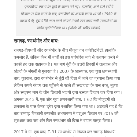
प्रजातियां, एक गंभीर सूखे के कारण मारे गए। हालांकि, आने वाले वर्षों में
शिकार पर रोक लगने के बाद, वन्यजीवों की आबादी वापस आ गई। 1960 के
दशक में भी, बूंदी में 50 साल पहले जंगलों में पाई जाने वाली सभी प्रजातियों का
उचित प्रतिनिधित्व था। (फोटो: डॉ. धर्मेंद्र खांडल)
रामगढ़, रणथंभोर और बाघ:
रामगढ़-विषधारी और रणथंभौर के बीच मौजूदा वन कनेक्टिविटी, हालांकि
कमजोर है, लेकिन फिर भी बाघों को इस पारंपरिक मार्ग से पलायन करने में
काफी हद तक सहायक है। यह मार्ग बूंदी के उत्तरी हिस्सों में तलवास और
अंतर्दा के जंगलों से गुजरता है। 2007 के आसपास, एक युवा क्षणस्थायी
बाघ, युवराज, द्वारा रणथंभौर से बूंदी की दिशा में जाने का प्रयास किया गया
लेकिन अपने गंतव्य तक पहुँचने से पहले ही सखावडा के पास बच्चू, मूल्या
और सक्रमा नाम के तीन शिकारी भाइयों द्वारा उसका शिकार कर दिया गया।
अगस्त 2013 में, एक और युवा क्षणस्थायी बाघ, T-62 कि मौजूदगी को
तलवास के पास कैमरा ट्रैप द्वारा स्थापित किया गया था। अटकलें यह है कि
बाघ रामगढ़-विषधारी वन्यजीव अभयारण्य में पशुधन शिकार पर 2015 की
शुरुआत तक रहा और फिर रणथंभौर की दिशा में वापस यात्रा किया।
2017 में भी एक बाघ, T-91 रणथम्भोर से निकल कर रामगढ़ विषधारी