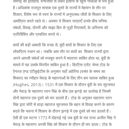
रामगढ़ का इतिहास, वन्यजीवों से लेकर इंसानों के खूनी गाथाओं से भरा हुआ
है।अधिकांश राजपूत शासक एक दूसरे के राज्यों में मेहमान के तौर पर
शिकार, विशेष रूप से स्वयं के राज्यों में अनुपलब्ध जीवों के शिकार के लिए
आमंत्रित करते रहते थे। अक्सर ये शिकार यात्राएँ उनके बीच घनिष्ठ
संबंधों, विवाह, दोस्ती और साझा हित से जुड़ी रियासतों, के अस्तित्व को
प्रतिबिंबित और प्रबलित करते थे।
बाघों की बड़ी आबादी कि वजह से, बूंदी बाघों के शिकार के लिए एक
लोकप्रिय स्थान था। जबकि आम तौर पर बाघों का शिकार राज्यों द्वारा
अपने आपसी संबंधों को मजबूत करने में मददगार साबित होता था, बूंदी के
मामले में यह उसके विपरीत साबित हुआ है। ब्रिटिश एजेंट जेम्स टोड के
ऐनल्ज़ एण्ड एंटीकुईटीस के अनुसार यहाँ अहेरिया (वसंत के समय का
शिकार) का त्यौहार मेवाड़ के महारनाओं के लिए तीन बार घातक साबित हुआ
(
Hughes
,
2013)। 1531 में एक शिकार के दौरान बूंदी के राव सूरजमल
और मेवाड़ के महाराणा रतन सिंह के बीच एक झगड़े का उल्लेख है जिसमें
दोनों महाराज एक दूसरे को मार डालते हैं। टोड के अनुसार महाराणा रतन
सिंह द्वारा चोरी से हाड़ा महाराज सुरजमल कि बहन से विवाह करने के कारण
बदले कि भावना में शिकार के दौरान झगड़े में एक दूसरे को मार डालते हैं।
ऐसी ही एक घटना 1773 में दोहराई गई जब बूंदी के राव राजा अजीत सिंह ने
मेवाड़ के महाराणा अरसी सिंह को शिकार के दौरान ही मार डाला। टोड के