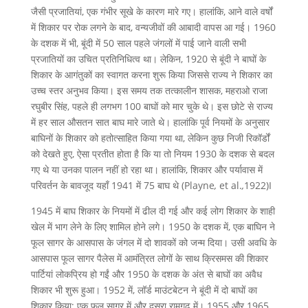
जैसी प्रजातियां, एक गंभीर सूखे के कारण मारे गए। हालांकि, आने वाले वर्षों
में शिकार पर रोक लगने के बाद, वन्यजीवों की आबादी वापस आ गई। 1960
के दशक में भी, बूंदी में 50 साल पहले जंगलों में पाई जाने वाली सभी
प्रजातियों का उचित प्रतिनिधित्व था। लेकिन, 1920 से बूंदी ने बाघों के
शिकार के आगंतुकों का स्वागत करना शुरू किया जिससे राज्य ने शिकार का
उच्च स्तर अनुभव किया। इस समय तक तत्कालीन शासक, महराओ राजा
रघुबीर सिंह, पहले ही लगभग 100 बाघों को मार चुके थे। इस छोटे से राज्य
में हर साल औसतन सात बाघ मारे जाते थे। हालांकि पूर्व नियमों के अनुसार
बाघिनों के शिकार को हतोत्साहित किया गया था, लेकिन कुछ निजी रिकॉर्डों
को देखते हुए, ऐसा प्रतीत होता है कि या तो नियम 1930 के दशक से बदल
गए थे या उनका पालन नहीं हो रहा था। हालांकि, शिकार और पर्यावास में
परिवर्तन के बावजूद यहाँ 1941 में 75 बाघ थे (Playne
,
et al.
,
1922)I
1945 में बाघ शिकार के नियमों में ढील दी गई और कई लोग शिकार के शाही
खेल में भाग लेने के लिए शामिल होने लगे। 1950 के दशक में, एक बाघिन ने
फूल सागर के आसपास के जंगल में दो शावकों को जन्म दिया। उसी अवधि के
आसपास फूल सागर पैलेस में आमंत्रित लोगों के साथ क्रिसमस की शिकार
पार्टियां लोकप्रिय हो गईं और 1950 के दशक के अंत से बाघों का अवैध
शिकार भी शुरू हुआ। 1952 में, लॉर्ड माउंटबेटन ने बूंदी में दो बाघों का
शिकार किया; एक फूल सागर में और दूसरा रामगढ़ में। 1955 और 1965