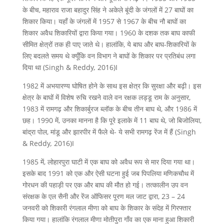
के बीच, महाराव राजा बहादुर सिंह ने अकेले बूंदी के जंगलों में 27 बाघों का
शिकार किया। यहाँ के जंगलों में 1957 से 1967 के बीच नौ बाघों का
शिकार अवैध शिकारियों द्वारा किया गया। 1960 के दशक तक बाघ काफी
सीमित क्षेत्रों तक ही पाए जाते थे। हालांकि, ये बाघ और बाघ-शिकारियों के
लिए बदलते समय थे क्यूँकि वन विभाग ने बाघों के शिकार पर प्रतिबंध लगा
दिया था (Singh & Reddy
,
2016)I
1982 में अभयारण्य घोषित होने के साथ इस क्षेत्र कि सुरक्षा और बढ़ी। इस
क्षेत्र के बाघों में विशेष रुचि रखने वाले वन रक्षक लड्डू राम के अनुसार,
1983 में रामगढ़ और शिकार्बुरज ब्लॉक के बीच तीन बाघ थे, और 1986 में
छह। 1990 में, उनका मानना है कि पूरे इलाके में 11 बाघ थे, जो बिजोलिया,
बांद्रा पोल, मांडू और झारपीर में फैले थे- ये सभी रामगढ़ रेंज में हैं (Singh
& Reddy
,
2016)I
1985 में, लोहारपुरा घाटी में एक बाघ को अवैध रूप से मार दिया गया था।
इसके बाद 1991 को एक और ऐसी घटना हुई जब पिपलिया मणिकचौथ में
गोरधन की पहाड़ी पर एक और बाघ की मौत हो गई। तत्कालीन उप वन
संरक्षक के एल सैनी और रेंज ऑफिसर पूरण मल जाट द्वारा, 23 – 24
जनवरी को शिकारी रंगलाल मीणा को बाघ के शिकार के संदेह में गिरफ्तार
किया गया। हालांकि रंगलाल मीणा मोतीपुरा गाँव का एक माना हुआ शिकारी