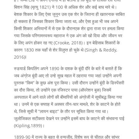
बिशन सिंह (मृत्यु 1821) ने 100 से अधिक शेर और कई बाघ मारे थे।
बेशक शिकार के लिए ऐसा जुनून उस एक शेर के जितना ही खतरनाक साबित
हो सकता है जिसका शिकार किया जाता था, और ऐसा हुआ भी जब अपने
किसी शिकार अभियानों में से एक के दौरानएक शेर द्वारा राजा पर हमला किया
गया जिसके परिणामस्वरूप महाराज ने एक अंग को खो दिया और जीवन भर
के लिए अपंग होकर रह गए (Crooke
,
2018)। इन बेहिसाब शिकारों के
कारण 1830 तक यहाँ से शेर विलुप्त हो चुके थे (Singh & Reddy
,
2016)I
रुडयार्ड किपलिंग अपने 1890 के दशक के बूंदी दौरे के बारे में बताते हैं कि
जब अंग्रेज बूंदी आए तो उन्हे सुख महल में ठहराया गया जहां उन्होंने अपनी
पुस्तक “किम” के कुछ अंश पूरा किया। उसी दौरान उन्होंने बूंदी के डिस्पेंसरी
का दौरा किया, तो उन्होंने एक रजिस्टर पाया (ऑपरेशन बुक) जिसमें
अस्पताल में आने वाले लोगों की बीमारियों को अंग्रेजी में सूचीबद्ध किया गया
था। उनमें से एक सप्ताह में अक्सर तीन-चार मामले, शेर के काटने के होते
थे, जिसे सूची में “लायन बाइट” के तौर पर सूचित किया गया था।
जुलोजिकल सटीकता देखने पर उन्होंने इसमें बाघ के काटने की संभावना पाई
(Kipling
,
1899)।
1899-90 में राज्य के बहुत से वन्यजीव, विशेष रूप से चीतल और सांभर