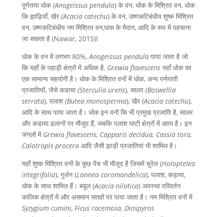
पूर्णतया धोक
(Anogeissus pendula
) के वन, धोक के मिश्रित वन, धोक
कि झाड़ियाँ, खैर
(Acacia catechu
) के वन, उष्णकटिबंधीय शुष्क मिश्रित
वन, उष्णकटिबंधीय नम मिश्रित वन,घास के मैदान, आदि के रूप में पहचाना
जा सकता है (Nawar
,
2015)I
धोक के वन में लगभग 80%,
Anogeissus pendula
पाया जाता है जो
कि यहाँ के पहाड़ी क्षेत्रों में अधिक है,
Grewia flavescens
यहाँ धोक का
एक सामान्य सहयोगी है। धोक के मिश्रित वनों में धोक, अन्य पर्णपाती
प्रजातियों, जैसे कडाया
(Sterculia urens
), सालर
(Boswellia
serrata
), पलाश
(Butea monosperma
), खैर
(Acacia catechu
),
आदि के साथ पाया जाता है। धोक इन वनों कि भी प्रमुख प्रजाति है, सालर
और कडाया ढलानों पर मौजूद हैं, जबकि पलाश घाटी क्षेत्रों में आता है। इन
जंगलों में
Grewia flavescens, Capparis decidua, Cassia tora,
Calotropis procera
आदि जैसी झाड़ी प्रजातियां भी शामिल है।
यहाँ शुष्क मिश्रित वनों के कुछ पैच भी मौजूद है जिसमें चुरेल (
Holoptelea
integrifolia
), गुर्जन (
Lannea coromandelica
), पलाश, कड़ाया,
धोक के साथ शामिल हैं। बबूल (
Acacia nilotica
) अवस्था परिवर्तन
कालिक क्षेत्रों में और असमान सतहों पर पाया जाता है। नम मिश्रित वनों में
Syzygium cumini, Ficus racemosa, Diospyros